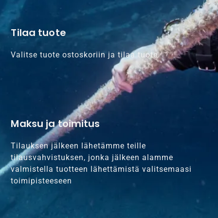
Tilaa tuote
Valitse tuote ostoskoriin ja tilaa tuote
Maksu ja toimitus
Tilauksen jälkeen lähetämme teille
tilausvahvistuksen, jonka jälkeen alamme
valmistella tuotteen lähettämistä valitsemaasi
toimipisteeseen