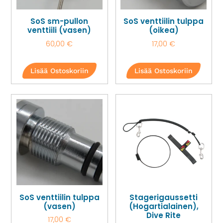
SoS sm-pullon
SoS venttiilin tulppa
venttiili (vasen)
(oikea)
60,00
€
17,00
€
Lisää Ostoskoriin
Lisää Ostoskoriin
SoS venttiilin tulppa
Stagerigaussetti
(vasen)
(Hogartialainen),
Dive Rite
17,00
€