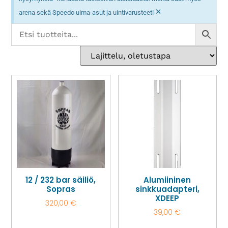
×
arena sekä Speedo uima-asut ja uintivarusteet!
12 / 232 bar säiliö,
Alumiininen
Sopras
sinkkuadapteri,
XDEEP
320,00
€
39,00
€