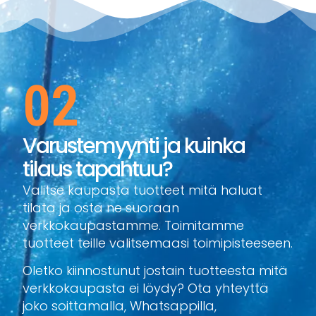
02
Varustemyynti ja kuinka
tilaus tapahtuu?
Valitse kaupasta tuotteet mitä haluat
tilata ja osta ne suoraan
verkkokaupastamme. Toimitamme
tuotteet teille valitsemaasi toimipisteeseen.
Oletko kiinnostunut jostain tuotteesta mitä
verkkokaupasta ei löydy? Ota yhteyttä
joko soittamalla, Whatsappilla,