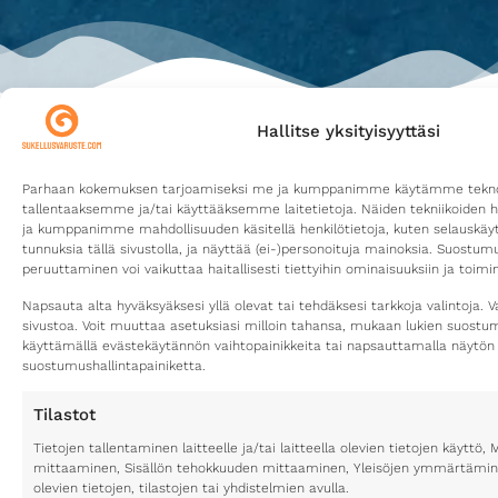
Hallitse yksityisyyttäsi
Parhaan kokemuksen tarjoamiseksi me ja kumppanimme käytämme teknolo
tallentaaksemme ja/tai käyttääksemme laitetietoja. Näiden tekniikoiden 
Pi
Yh
ja kumppanimme mahdollisuuden käsitellä henkilötietoja, kuten selauskäyttä
Ve
Sä
tunnuksia tällä sivustolla, ja näyttää (ei-)personoituja mainoksia. Suostu
inf
peruuttaminen voi vaikuttaa haitallisesti tiettyihin ominaisuuksiin ja toimin
Ot
yht
Puh
Napsauta alta hyväksyäksesi yllä olevat tai tehdäksesi tarkkoja valintoja. V
hu
044
sivustoa. Voit muuttaa asetuksiasi milloin tahansa, mukaan lukien suost
777
käyttämällä evästekäytännön vaihtopainikkeita tai napsauttamalla näytön
Ky
suostumushallintapainiketta.
ko
Va
pu
Lai
Tilastot
09:
Laadukkaat sukellusvarusteet luotettavilta valmistajilta
vie
20:
Tietojen tallentaminen laitteelle ja/tai laitteella olevien tietojen käytt
mei
Y-
mittaaminen, Sisällön tehokkuuden mittaaminen, Yleisöjen ymmärtäminen
olevien tietojen, tilastojen tai yhdistelmien avulla.
tu