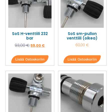
SoS H-venttiili 232
SoS sm-pullon
bar
venttiili (oikea)
93,00
€
60,00
€
59,00
€
Lisää Ostoskoriin
Lisää Ostoskoriin