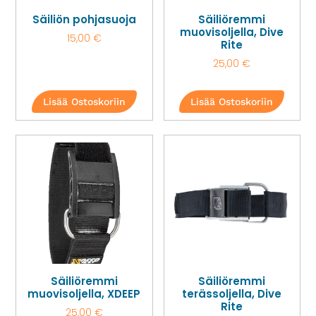
Säiliön pohjasuoja
Säiliöremmi
muovisoljella, Dive
15,00
€
Rite
25,00
€
Lisää Ostoskoriin
Lisää Ostoskoriin
Säiliöremmi
Säiliöremmi
muovisoljella, XDEEP
terässoljella, Dive
Rite
25,00
€