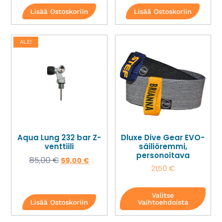
Lisää Ostoskoriin
Lisää Ostoskoriin
ALE!
Aqua Lung 232 bar Z-
Dluxe Dive Gear EVO-
venttiili
säiliöremmi,
personoitava
85,00
€
59,00
€
21,50
€
Valitse
Lisää Ostoskoriin
Vaihtoehdoista