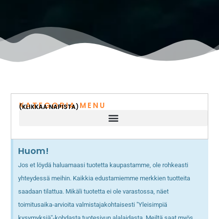
KATEGORIA MENU
(KLIKKAA NAPISTA)
Huom!
Jos et löydä haluamaasi tuotetta kaupastamme, ole rohkeasti
yhteydessä meihin. Kaikkia edustamiemme merkkien tuotteita
saadaan tilattua. Mikäli tuotetta ei ole varastossa, näet
toimitusaika-arvioita valmistajakohtaisesti "Yleisimpiä
kysymyksiä"-kohdasta tuotesivun alalaidasta. Meiltä saat myös