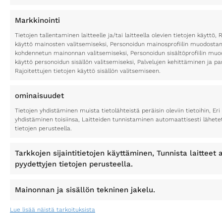
30
6
Markkinointi
Tietojen tallentaminen laitteelle ja/tai laitteella olevien tietojen käyttö, 
käyttö mainosten valitsemiseksi, Personoidun mainosprofiilin muodostami
kohdennetun mainonnan valitsemiseksi, Personoidun sisältöprofiilin muod
käyttö personoidun sisällön valitsemiseksi, Palvelujen kehittäminen ja p
Rajoitettujen tietojen käyttö sisällön valitsemiseen.
ominaisuudet
Tietojen yhdistäminen muista tietolähteistä peräisin oleviin tietoihin, Eri 
yhdistäminen toisiinsa, Laitteiden tunnistaminen automaattisesti lähete
©2026
Tietosuojaseloste
Toimitusehdot
Kotisivut yritykselle
tietojen perusteella.
Sukellusvaruste.com
Digitoimisto CURU
Tarkkojen sijaintitietojen käyttäminen, Tunnista laitteet a
pyydettyjen tietojen perusteella.
Mainonnan ja sisällön tekninen jakelu.
Lue lisää näistä tarkoituksista