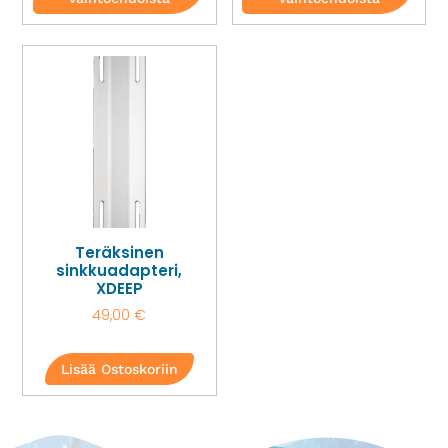
Teräksinen
sinkkuadapteri,
XDEEP
49,00
€
Lisää Ostoskoriin