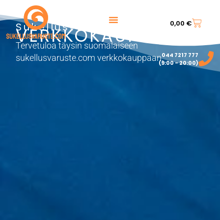
0,00
€
Sukellusvarusteet
VERKKOKAUPPA
Tervetuloa täysin suomalaiseen
044 7217 777‬
sukellusvaruste.com verkkokauppaan.
(9:00 - 20:00)