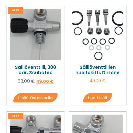
ALE!
Säiliöventtiili, 300
Säiliöventtiilien
bar, Scubatec
huoltokitti, Dirzone
83,00
€
40,00
€
49,00
€
Lisää Ostoskoriin
Lue Lisää
ALE!