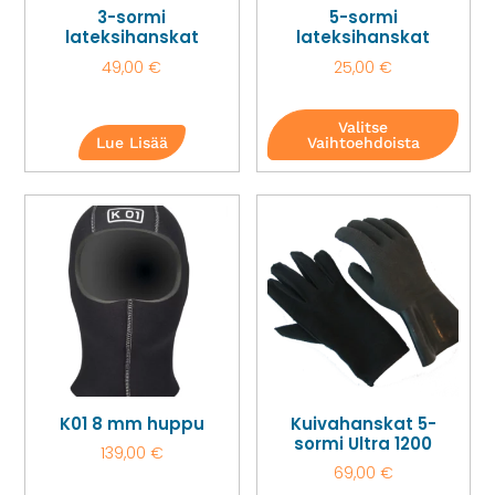
3-sormi
5-sormi
lateksihanskat
lateksihanskat
49,00
€
25,00
€
Valitse
Lue Lisää
Vaihtoehdoista
K01 8 mm huppu
Kuivahanskat 5-
sormi Ultra 1200
139,00
€
69,00
€