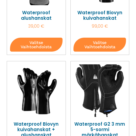
Waterproof
Waterproof Biovyn
alushanskat
kuivahanskat
39,00
€
99,00
€
Valitse
Valitse
Vaihtoehdoista
Vaihtoehdoista
Waterproof Biovyn
Waterproof G2 3 mm
kuivahanskat +
5-sormi
alushanskat
märkähanskat