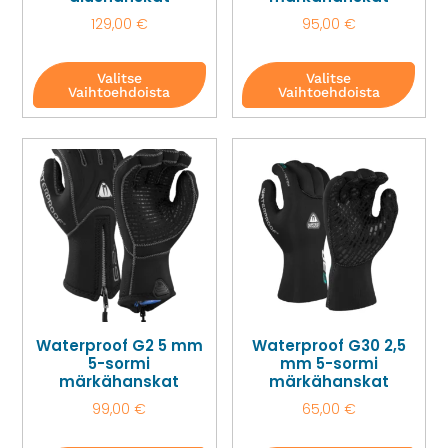
129,00
€
95,00
€
Valitse
Valitse
Vaihtoehdoista
Vaihtoehdoista
Waterproof G2 5 mm
Waterproof G30 2,5
5-sormi
mm 5-sormi
märkähanskat
märkähanskat
99,00
€
65,00
€