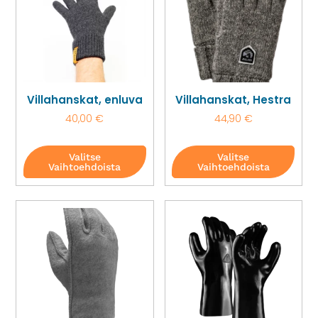
Villahanskat, enluva
Villahanskat, Hestra
40,00
€
44,90
€
Valitse
Valitse
Vaihtoehdoista
Vaihtoehdoista