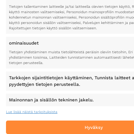
Tietojen tallentaminen laitteelle ja/tai laitteella olevien tietojen käyttö, 
käyttö mainosten valitsemiseksi, Personoidun mainosprofiilin muodostami
kohdennetun mainonnan valitsemiseksi, Personoidun sisältöprofiilin muod
käyttö personoidun sisällön valitsemiseksi, Palvelujen kehittäminen ja p
Rajoitettujen tietojen käyttö sisällön valitsemiseen.
©2026
Tietosuojaseloste
Toimitusehdot
Kotisivut yritykselle
ominaisuudet
Sukellusvaruste.com
Digitoimisto CURU
Tietojen yhdistäminen muista tietolähteistä peräisin oleviin tietoihin, Eri 
yhdistäminen toisiinsa, Laitteiden tunnistaminen automaattisesti lähete
tietojen perusteella.
Tarkkojen sijaintitietojen käyttäminen, Tunnista laitteet a
pyydettyjen tietojen perusteella.
Mainonnan ja sisällön tekninen jakelu.
Lue lisää näistä tarkoituksista
Hyväksy