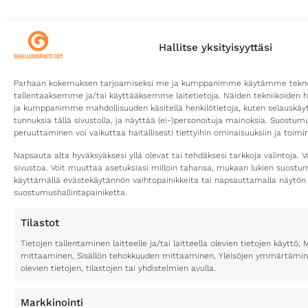
Hallitse yksityisyyttäsi
Pi
Yh
Ve
Sä
inf
Parhaan kokemuksen tarjoamiseksi me ja kumppanimme käytämme teknolo
Ot
tallentaaksemme ja/tai käyttääksemme laitetietoja. Näiden tekniikoiden 
yht
Puh
ja kumppanimme mahdollisuuden käsitellä henkilötietoja, kuten selauskäyttä
hu
044
tunnuksia tällä sivustolla, ja näyttää (ei-)personoituja mainoksia. Suostu
777
peruuttaminen voi vaikuttaa haitallisesti tiettyihin ominaisuuksiin ja toimin
Ky
ko
Va
Napsauta alta hyväksyäksesi yllä olevat tai tehdäksesi tarkkoja valintoja. V
pu
sivustoa. Voit muuttaa asetuksiasi milloin tahansa, mukaan lukien suost
Lai
09:
käyttämällä evästekäytännön vaihtopainikkeita tai napsauttamalla näytön
Laadukkaat sukellusvarusteet luotettavilta valmistajilta
vie
suostumushallintapainiketta.
20:
mei
Y-
Tilastot
tu
30
Tietojen tallentaminen laitteelle ja/tai laitteella olevien tietojen käytt
6
mittaaminen, Sisällön tehokkuuden mittaaminen, Yleisöjen ymmärtäminen
olevien tietojen, tilastojen tai yhdistelmien avulla.
Markkinointi