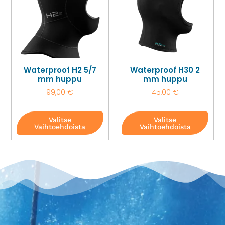
Waterproof H2 5/7
Waterproof H30 2
mm huppu
mm huppu
99,00
€
45,00
€
Valitse
Valitse
Vaihtoehdoista
Vaihtoehdoista