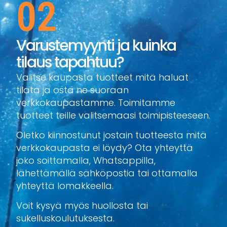
02
Varustemyynti ja kuinka
tilaus tapahtuu?
Valitse kaupasta tuotteet mitä haluat
tilata ja osta ne suoraan
verkkokaupastamme. Toimitamme
tuotteet teille valitsemaasi toimipisteeseen.
Oletko kiinnostunut jostain tuotteesta mitä
verkkokaupasta ei löydy? Ota yhteyttä
joko soittamalla, Whatsappilla,
lähettämällä sähköpostia tai ottamalla
yhteyttä lomakkeella.
Voit kysyä myös huollosta tai
sukelluskoulutuksesta.