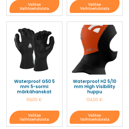
Valitse
Valitse
Vaihtoehdoista
Vaihtoehdoista
Waterproof G50 5
Waterproof H2 5/10
mm 5-sormi
mm High Visibility
märkähanskat
huppu
69,00
€
134,00
€
Valitse
Valitse
Vaihtoehdoista
Vaihtoehdoista