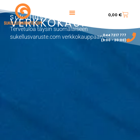
0,00
€
Sukellusvarusteet
VERKKOKAUPPA
Tervetuloa täysin suomalaiseen
044 7217 777‬
sukellusvaruste.com verkkokauppaan.
(9:00 - 20:00)