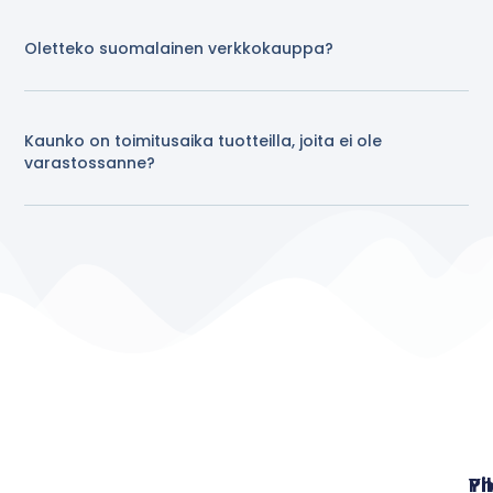
Oletteko suomalainen verkkokauppa?
Kaunko on toimitusaika tuotteilla, joita ei ole
varastossanne?
Pi
Yh