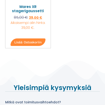
Mares XR
stagerigaussetti
85,00
€
39,00
€
Aikaisempi alin hinta:
39,00
€
.
Lisää Ostoskoriin
Yleisimpiä kysymyksiä
Mitkä ovat toimitusvaihtoehdot?