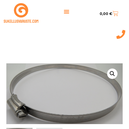
0,00
€
044 7217 777‬
(9:00 - 20:00)