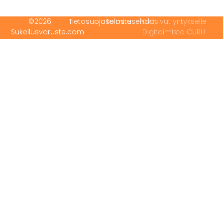
©2026
Tietosuojaseloste
Toimitusehdot
Kotisivut yritykselle
Sukellusvaruste.com
Digitoimisto CURU