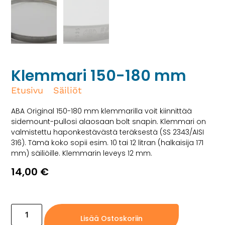
Klemmari 150-180 mm
Etusivu
/
Säiliöt
/ Klemmari 150-180 mm
ABA Original 150-180 mm klemmarilla voit kiinnittää
sidemount-pullosi alaosaan bolt snapin. Klemmari on
valmistettu haponkestävästä teräksestä (SS 2343/AISI
316). Tämä koko sopii esim. 10 tai 12 litran (halkaisija 171
mm) säiliöille. Klemmarin leveys 12 mm.
14,00
€
2 varastossa (voidaan jälkitoimittaa)
Lisää Ostoskoriin