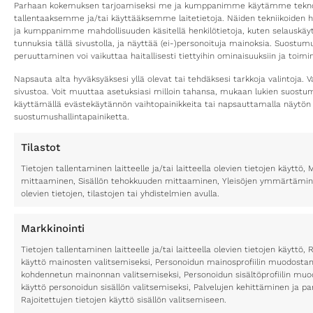
Parhaan kokemuksen tarjoamiseksi me ja kumppanimme käytämme teknolo
tallentaaksemme ja/tai käyttääksemme laitetietoja. Näiden tekniikoiden 
ja kumppanimme mahdollisuuden käsitellä henkilötietoja, kuten selauskäyttä
tunnuksia tällä sivustolla, ja näyttää (ei-)personoituja mainoksia. Suostu
peruuttaminen voi vaikuttaa haitallisesti tiettyihin ominaisuuksiin ja toimin
Napsauta alta hyväksyäksesi yllä olevat tai tehdäksesi tarkkoja valintoja. V
sivustoa. Voit muuttaa asetuksiasi milloin tahansa, mukaan lukien suost
käyttämällä evästekäytännön vaihtopainikkeita tai napsauttamalla näytön
suostumushallintapainiketta.
Tilastot
Tietojen tallentaminen laitteelle ja/tai laitteella olevien tietojen käytt
mittaaminen, Sisällön tehokkuuden mittaaminen, Yleisöjen ymmärtäminen
olevien tietojen, tilastojen tai yhdistelmien avulla.
Markkinointi
Tietojen tallentaminen laitteelle ja/tai laitteella olevien tietojen käyttö, 
käyttö mainosten valitsemiseksi, Personoidun mainosprofiilin muodostami
kohdennetun mainonnan valitsemiseksi, Personoidun sisältöprofiilin muod
käyttö personoidun sisällön valitsemiseksi, Palvelujen kehittäminen ja p
Rajoitettujen tietojen käyttö sisällön valitsemiseen.