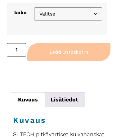
koko
Lisää Ostoskoriin
Kuvaus
Lisätiedot
Kuvaus
SI TECH pitkävartiset kuivahanskat