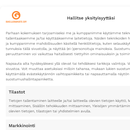
Hallitse yksityisyyttäsi
Parhaan kokemuksen tarjoamiseksi me ja kumppanimme käytämme teknolo
tallentaaksemme ja/tai käyttääksemme laitetietoja. Näiden tekniikoiden 
ja kumppanimme mahdollisuuden käsitellä henkilötietoja, kuten selauskäyttä
tunnuksia tällä sivustolla, ja näyttää (ei-)personoituja mainoksia. Suostu
peruuttaminen voi vaikuttaa haitallisesti tiettyihin ominaisuuksiin ja toimin
Napsauta alta hyväksyäksesi yllä olevat tai tehdäksesi tarkkoja valintoja. V
sivustoa. Voit muuttaa asetuksiasi milloin tahansa, mukaan lukien suost
käyttämällä evästekäytännön vaihtopainikkeita tai napsauttamalla näytön
suostumushallintapainiketta.
Tilastot
Tietojen tallentaminen laitteelle ja/tai laitteella olevien tietojen käytt
mittaaminen, Sisällön tehokkuuden mittaaminen, Yleisöjen ymmärtäminen
olevien tietojen, tilastojen tai yhdistelmien avulla.
Markkinointi