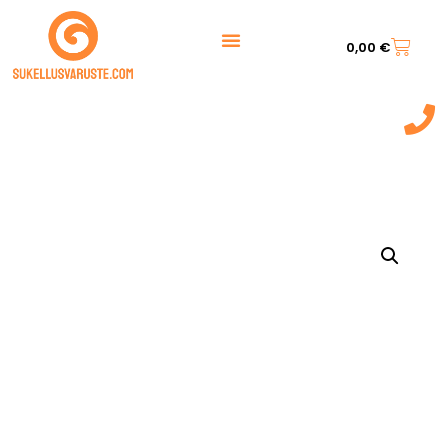
0,00
€
044 7217 777‬
(9:00 - 20:00)