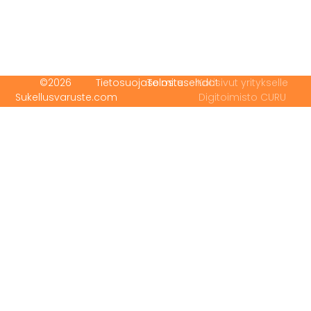
©2026
Tietosuojaseloste
Toimitusehdot
Kotisivut yritykselle
Sukellusvaruste.com
Digitoimisto CURU