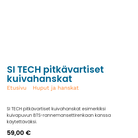
SI TECH pitkävartiset
kuivahanskat
Etusivu
/
Huput ja hanskat
/ SI TECH
pitkävartiset kuivahanskat
SI TECH pitkävartiset kuivahanskat esimerkiksi
kuivapuvun BTS-rannemansettirenkaan kanssa
käytettäväksi.
59,00
€