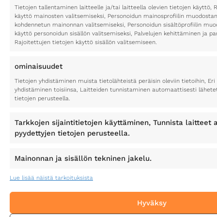
Tietojen tallentaminen laitteelle ja/tai laitteella olevien tietojen käyttö, 
käyttö mainosten valitsemiseksi, Personoidun mainosprofiilin muodostami
kohdennetun mainonnan valitsemiseksi, Personoidun sisältöprofiilin muod
käyttö personoidun sisällön valitsemiseksi, Palvelujen kehittäminen ja p
Rajoitettujen tietojen käyttö sisällön valitsemiseen.
ominaisuudet
Tietojen yhdistäminen muista tietolähteistä peräisin oleviin tietoihin, Eri 
yhdistäminen toisiinsa, Laitteiden tunnistaminen automaattisesti lähete
tietojen perusteella.
Tarkkojen sijaintitietojen käyttäminen, Tunnista laitteet a
pyydettyjen tietojen perusteella.
Mainonnan ja sisällön tekninen jakelu.
Lue lisää näistä tarkoituksista
Hyväksy