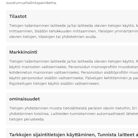
suostumushallintapainiketta.
Tilastot
Tietojen tallentaminen laitteelle ja/tai laitteella olevien tietojen käytt
mittaaminen, Sisällön tehokkuuden mittaaminen, Yleisöjen ymmärtäminen
olevien tietojen, tilastojen tai yhdistelmien avulla.
Markkinointi
Tietojen tallentaminen laitteelle ja/tai laitteella olevien tietojen käyttö, 
käyttö mainosten valitsemiseksi, Personoidun mainosprofiilin muodostami
kohdennetun mainonnan valitsemiseksi, Personoidun sisältöprofiilin muod
käyttö personoidun sisällön valitsemiseksi, Palvelujen kehittäminen ja p
Rajoitettujen tietojen käyttö sisällön valitsemiseen.
ominaisuudet
Tietojen yhdistäminen muista tietolähteistä peräisin oleviin tietoihin, Eri 
yhdistäminen toisiinsa, Laitteiden tunnistaminen automaattisesti lähete
tietojen perusteella.
Tarkkojen sijaintitietojen käyttäminen, Tunnista laitteet a