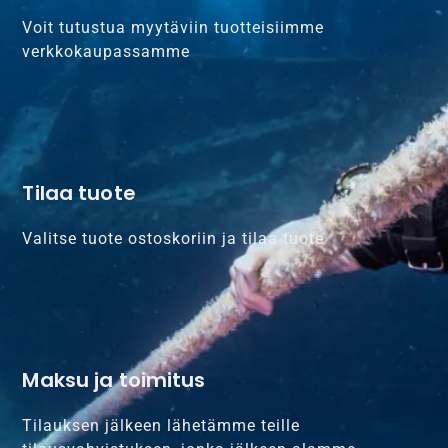
Voit tutustua myytäviin tuotteisiimme
verkkokaupassamme
Tilaa tuote
Valitse tuote ostoskoriin ja tilaa tuote
Maksu ja toimitus
Tilauksen jälkeen lähetämme teille