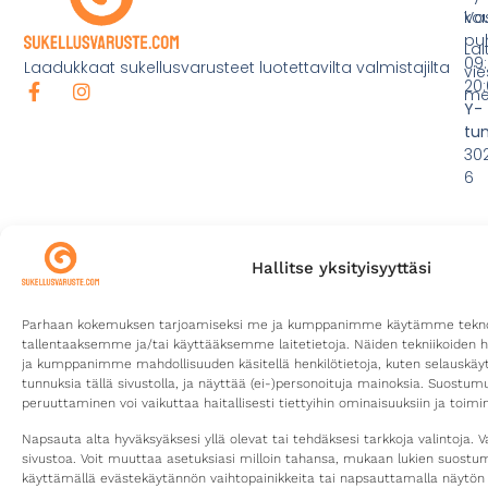
ko
Va
pu
Lai
09:
Laadukkaat sukellusvarusteet luotettavilta valmistajilta
vie
20:
mei
Y-
tu
30
6
Hallitse yksityisyyttäsi
Parhaan kokemuksen tarjoamiseksi me ja kumppanimme käytämme teknolo
tallentaaksemme ja/tai käyttääksemme laitetietoja. Näiden tekniikoiden 
ja kumppanimme mahdollisuuden käsitellä henkilötietoja, kuten selauskäyttä
tunnuksia tällä sivustolla, ja näyttää (ei-)personoituja mainoksia. Suostu
©2026
Tietosuojaseloste
Toimitusehdot
Kotisivut yritykselle
peruuttaminen voi vaikuttaa haitallisesti tiettyihin ominaisuuksiin ja toimin
Sukellusvaruste.com
Digitoimisto CURU
Napsauta alta hyväksyäksesi yllä olevat tai tehdäksesi tarkkoja valintoja. V
sivustoa. Voit muuttaa asetuksiasi milloin tahansa, mukaan lukien suost
käyttämällä evästekäytännön vaihtopainikkeita tai napsauttamalla näytön