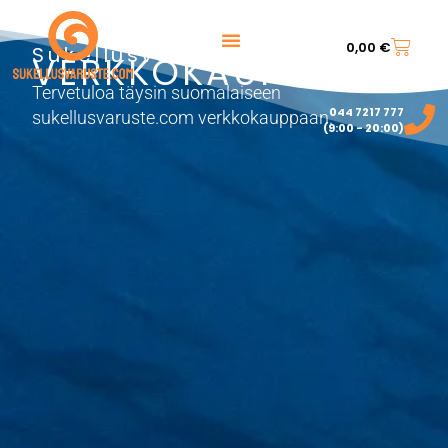
0,00
€
Sukellusvarusteet
VERKKOKAUPPA
Tervetuloa täysin suomalaiseen
044 7217 777‬
sukellusvaruste.com verkkokauppaan.
(9:00 - 20:00)