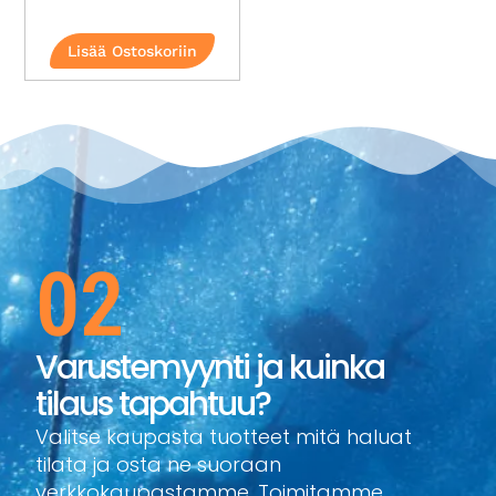
Lisää Ostoskoriin
02
Varustemyynti ja kuinka
tilaus tapahtuu?
Valitse kaupasta tuotteet mitä haluat
tilata ja osta ne suoraan
verkkokaupastamme. Toimitamme