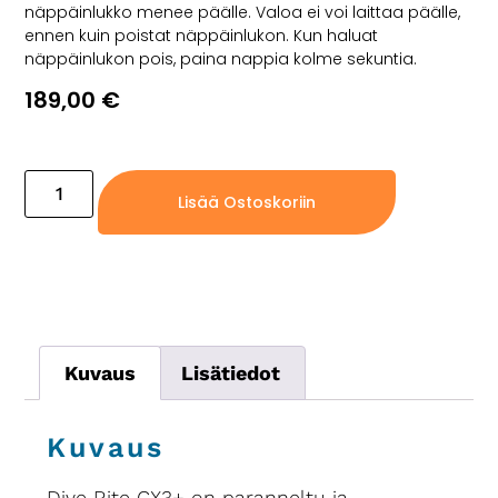
näppäinlukko menee päälle. Valoa ei voi laittaa päälle,
ennen kuin poistat näppäinlukon. Kun haluat
näppäinlukon pois, paina nappia kolme sekuntia.
189,00
€
1 varastossa (voidaan jälkitoimittaa)
Lisää Ostoskoriin
Kuvaus
Lisätiedot
Kuvaus
Dive Rite CX3+ on paranneltu ja