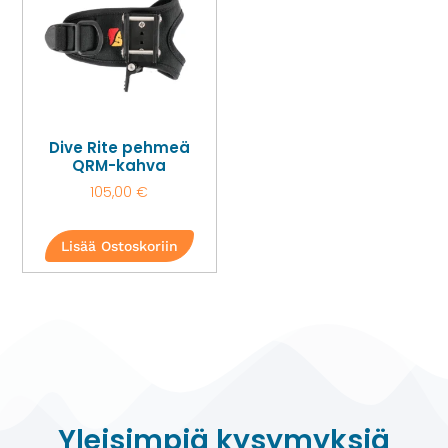
Dive Rite pehmeä
QRM-kahva
105,00
€
Lisää Ostoskoriin
Yleisimpiä kysymyksiä