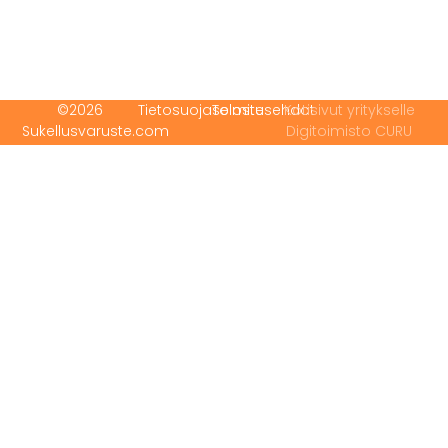
©2026
Tietosuojaseloste
Toimitusehdot
Kotisivut yritykselle
Sukellusvaruste.com
Digitoimisto CURU