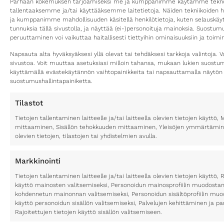
Parhaan kokemuksen tarjoamiseksi me ja kumppanimme käytämme teknolo
tallentaaksemme ja/tai käyttääksemme laitetietoja. Näiden tekniikoiden 
ja kumppanimme mahdollisuuden käsitellä henkilötietoja, kuten selauskäyttä
tunnuksia tällä sivustolla, ja näyttää (ei-)personoituja mainoksia. Suostu
peruuttaminen voi vaikuttaa haitallisesti tiettyihin ominaisuuksiin ja toimin
Napsauta alta hyväksyäksesi yllä olevat tai tehdäksesi tarkkoja valintoja. V
sivustoa. Voit muuttaa asetuksiasi milloin tahansa, mukaan lukien suost
käyttämällä evästekäytännön vaihtopainikkeita tai napsauttamalla näytön
suostumushallintapainiketta.
Tilastot
Tietojen tallentaminen laitteelle ja/tai laitteella olevien tietojen käytt
mittaaminen, Sisällön tehokkuuden mittaaminen, Yleisöjen ymmärtäminen
olevien tietojen, tilastojen tai yhdistelmien avulla.
Markkinointi
Tietojen tallentaminen laitteelle ja/tai laitteella olevien tietojen käyttö, 
käyttö mainosten valitsemiseksi, Personoidun mainosprofiilin muodostami
kohdennetun mainonnan valitsemiseksi, Personoidun sisältöprofiilin muod
käyttö personoidun sisällön valitsemiseksi, Palvelujen kehittäminen ja p
Rajoitettujen tietojen käyttö sisällön valitsemiseen.