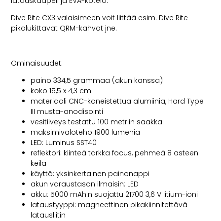
latauskaapeli ja EVA-kotelo.
Dive Rite CX3 valaisimeen voit liittää esim. Dive Rite
pikalukittavat QRM-kahvat jne.
Ominaisuudet:
paino 334,5 grammaa (akun kanssa)
koko 15,5 x 4,3 cm
materiaali CNC-koneistettua alumiinia, Hard Type
III musta-anodisointi
vesitiiveys testattu 100 metriin saakka
maksimivaloteho 1900 lumenia
LED: Luminus SST40
reflektori: kiinteä tarkka focus, pehmeä 8 asteen
keila
käyttö: yksinkertainen painonappi
akun varaustason ilmaisin: LED
akku: 5000 mAh:n suojattu 21700 3,6 V litium-ioni
lataustyyppi: magneettinen pikakiinnitettävä
latausliitin