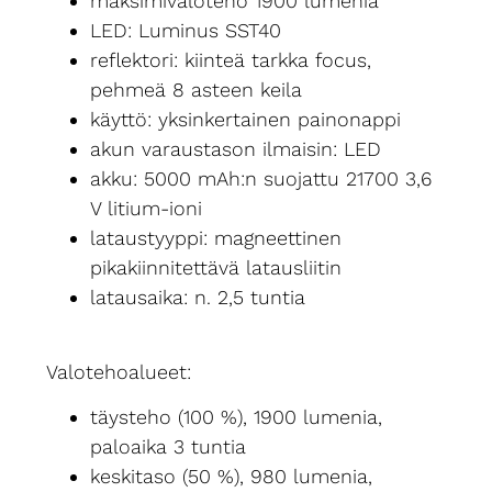
maksimivaloteho 1900 lumenia
LED: Luminus SST40
reflektori: kiinteä tarkka focus,
pehmeä 8 asteen keila
käyttö: yksinkertainen painonappi
akun varaustason ilmaisin: LED
akku: 5000 mAh:n suojattu 21700 3,6
V litium-ioni
lataustyyppi: magneettinen
pikakiinnitettävä latausliitin
latausaika: n. 2,5 tuntia
Valotehoalueet:
täysteho (100 %), 1900 lumenia,
paloaika 3 tuntia
keskitaso (50 %), 980 lumenia,