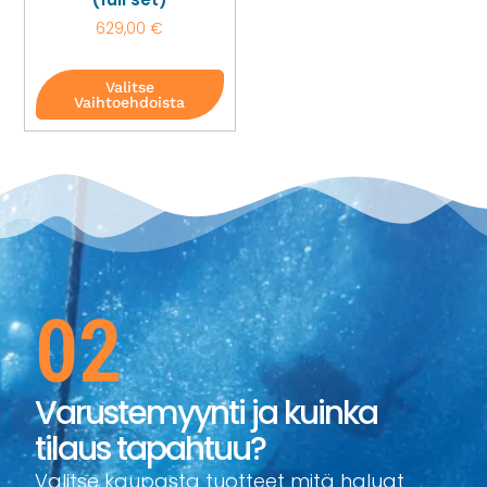
629,00
€
Valitse
Vaihtoehdoista
02
Varustemyynti ja kuinka
tilaus tapahtuu?
Valitse kaupasta tuotteet mitä haluat