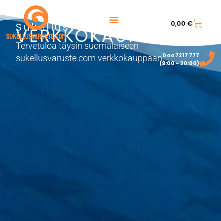
0,00
€
Sukellusvarusteet
VERKKOKAUPPA
Tervetuloa täysin suomalaiseen
044 7217 777‬
sukellusvaruste.com verkkokauppaan.
(9:00 - 20:00)