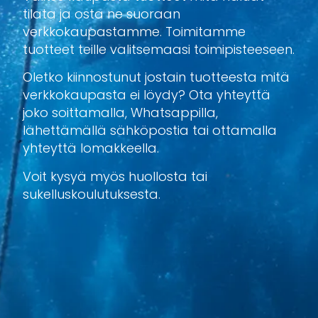
tilata ja osta ne suoraan
verkkokaupastamme. Toimitamme
tuotteet teille valitsemaasi toimipisteeseen.
Oletko kiinnostunut jostain tuotteesta mitä
verkkokaupasta ei löydy? Ota yhteyttä
joko soittamalla, Whatsappilla,
lähettämällä sähköpostia tai ottamalla
yhteyttä lomakkeella.
Voit kysyä myös huollosta tai
sukelluskoulutuksesta.