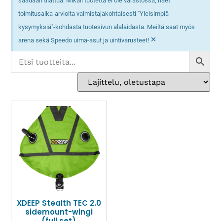
saadaan tilattua. Mikäli tuotetta ei ole varastossa, näet
toimitusaika-arvioita valmistajakohtaisesti "Yleisimpiä
kysymyksiä"-kohdasta tuotesivun alalaidasta. Meiltä saat myös
×
arena sekä Speedo uima-asut ja uintivarusteet!
XDEEP Stealth TEC 2.0
sidemount-wingi
(full set)