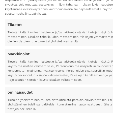
sivustoa. Voit muuttaa asetuksiasi milloin tahansa, mukaan lukien suost
käyttämällä evästekäytännön vaihtopainikkeita tai napsauttamalla näytön
suostumushallintapainiketta.
Tilastot
Tietojen tallentaminen laitteelle ja/tai laitteella olevien tietojen käytt
mittaaminen, Sisällön tehokkuuden mittaaminen, Yleisöjen ymmärtäminen
olevien tietojen, tilastojen tai yhdistelmien avulla.
Markkinointi
Tietojen tallentaminen laitteelle ja/tai laitteella olevien tietojen käyttö, 
käyttö mainosten valitsemiseksi, Personoidun mainosprofiilin muodostami
kohdennetun mainonnan valitsemiseksi, Personoidun sisältöprofiilin muod
käyttö personoidun sisällön valitsemiseksi, Palvelujen kehittäminen ja p
Rajoitettujen tietojen käyttö sisällön valitsemiseen.
ominaisuudet
Tietojen yhdistäminen muista tietolähteistä peräisin oleviin tietoihin, Eri 
yhdistäminen toisiinsa, Laitteiden tunnistaminen automaattisesti lähete
tietojen perusteella.