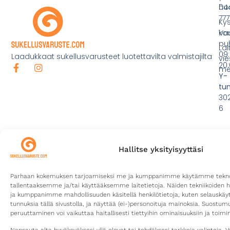
hu
044
777
Ky
ko
Va
pu
Lai
09:
Laadukkaat sukellusvarusteet luotettavilta valmistajilta
vie
20:
mei
Y-
tu
30
6
Hallitse yksityisyyttäsi
Parhaan kokemuksen tarjoamiseksi me ja kumppanimme käytämme teknolo
tallentaaksemme ja/tai käyttääksemme laitetietoja. Näiden tekniikoiden 
ja kumppanimme mahdollisuuden käsitellä henkilötietoja, kuten selauskäyttä
tunnuksia tällä sivustolla, ja näyttää (ei-)personoituja mainoksia. Suostu
peruuttaminen voi vaikuttaa haitallisesti tiettyihin ominaisuuksiin ja toimin
©2026
Tietosuojaseloste
Toimitusehdot
Kotisivut yritykselle
Sukellusvaruste.com
Digitoimisto CURU
Napsauta alta hyväksyäksesi yllä olevat tai tehdäksesi tarkkoja valintoja. V