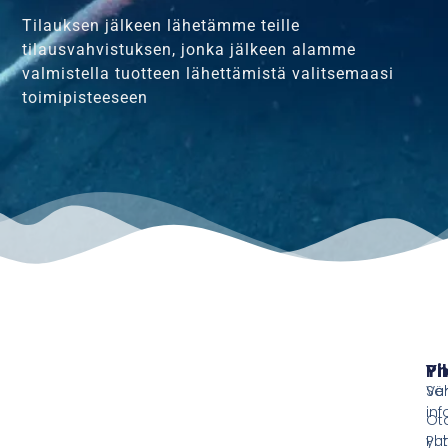
Tilauksen jälkeen lähetämme teille
tilausvahvistuksen, jonka jälkeen alamme
valmistella tuotteen lähettämistä valitsemaasi
toimipisteeseen
Pi
Yh
Ve
Sä
inf
Ot
yht
Puh