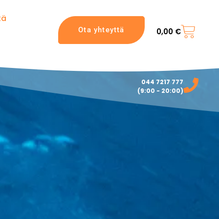
tä
Ota yhteyttä
0,00
€
044 7217 777‬
(9:00 - 20:00)