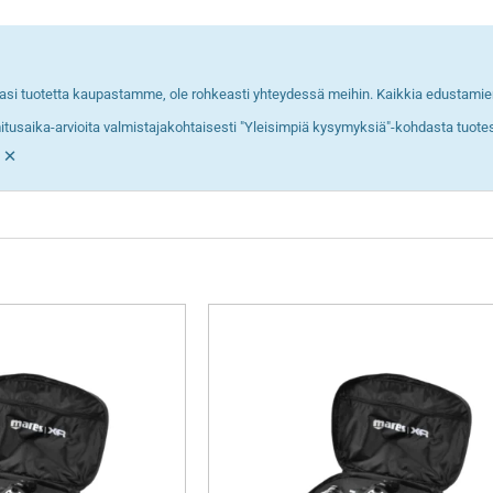
asi tuotetta kaupastamme, ole rohkeasti yhteydessä meihin. Kaikkia edustamiemm
mitusaika-arvioita valmistajakohtaisesti "Yleisimpiä kysymyksiä"-kohdasta tuot
×
!