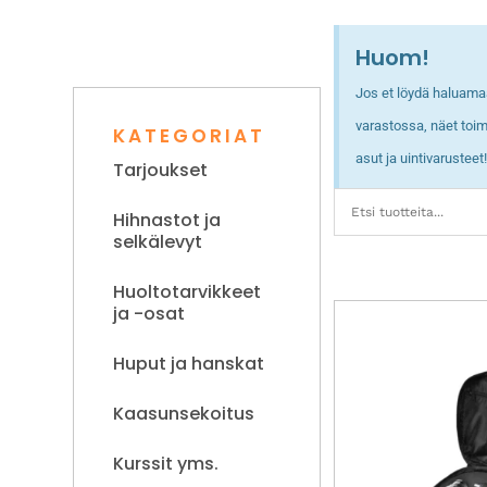
Huom!
Jos et löydä haluama
varastossa, näet toi
KATEGORIAT
asut ja uintivarusteet
Tarjoukset
Hihnastot ja
selkälevyt
Huoltotarvikkeet
ja -osat
Huput ja hanskat
Kaasunsekoitus
Kurssit yms.