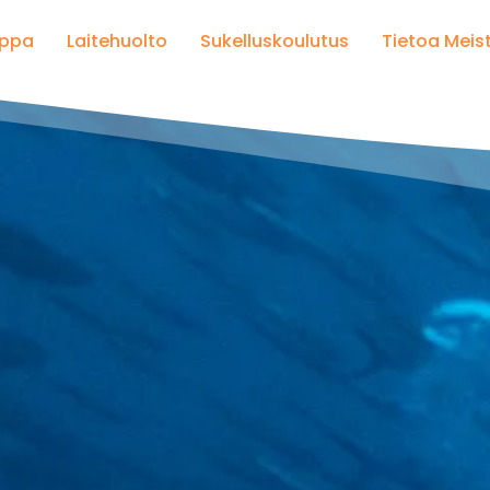
KAUPPA
uppa
Laitehuolto
Sukelluskoulutus
Tietoa Meis
varuste.com verkkokauppaan.