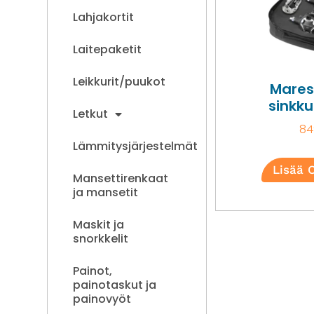
Lahjakortit
Laitepaketit
Leikkurit/puukot
Mares
sinkku
Letkut
84
Lämmitysjärjestelmät
Lisää 
Mansettirenkaat
ja mansetit
Maskit ja
snorkkelit
Painot,
painotaskut ja
painovyöt