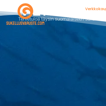
VERKKO
Verkkoka
Tervetuloa täysin suomalaiseen sukellus