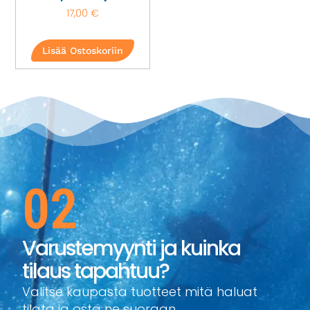
17,00
€
Lisää Ostoskoriin
02
Varustemyynti ja kuinka
tilaus tapahtuu?
Valitse kaupasta tuotteet mitä haluat
tilata ja osta ne suoraan