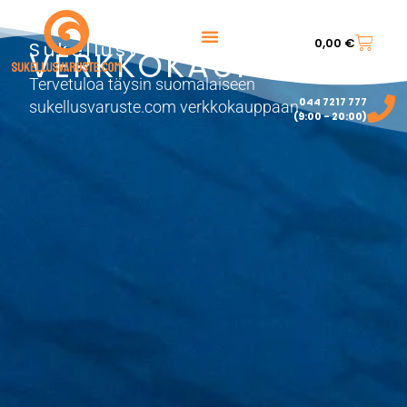
0,00
€
Sukellusvarusteet
VERKKOKAUPPA
Tervetuloa täysin suomalaiseen
044 7217 777‬
sukellusvaruste.com verkkokauppaan.
(9:00 - 20:00)