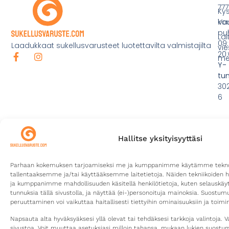
777
Ky
ko
Va
pu
Lai
09:
Laadukkaat sukellusvarusteet luotettavilta valmistajilta
vie
20:
mei
Y-
tu
30
6
Hallitse yksityisyyttäsi
Parhaan kokemuksen tarjoamiseksi me ja kumppanimme käytämme teknolo
tallentaaksemme ja/tai käyttääksemme laitetietoja. Näiden tekniikoiden 
ja kumppanimme mahdollisuuden käsitellä henkilötietoja, kuten selauskäyttä
tunnuksia tällä sivustolla, ja näyttää (ei-)personoituja mainoksia. Suostu
peruuttaminen voi vaikuttaa haitallisesti tiettyihin ominaisuuksiin ja toimin
©2026
Tietosuojaseloste
Toimitusehdot
Kotisivut yritykselle
Sukellusvaruste.com
Digitoimisto CURU
Napsauta alta hyväksyäksesi yllä olevat tai tehdäksesi tarkkoja valintoja. V
sivustoa. Voit muuttaa asetuksiasi milloin tahansa, mukaan lukien suost