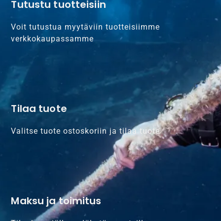
Tutustu tuotteisiin
Voit tutustua myytäviin tuotteisiimme
verkkokaupassamme
Tilaa tuote
Valitse tuote ostoskoriin ja tilaa tuote
Maksu ja toimitus