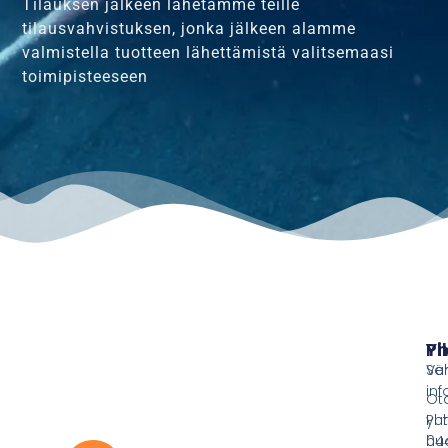
Tilauksen jälkeen lähetämme teille
tilausvahvistuksen, jonka jälkeen alamme
valmistella tuotteen lähettämistä valitsemaasi
toimipisteeseen
Pi
Yh
Ve
Sä
inf
Ot
yht
Puh
hu
044