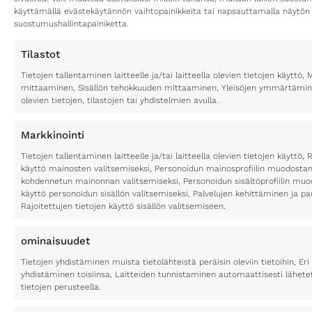
käyttämällä evästekäytännön vaihtopainikkeita tai napsauttamalla näytön
suostumushallintapainiketta.
Tilastot
Tietojen tallentaminen laitteelle ja/tai laitteella olevien tietojen käytt
mittaaminen, Sisällön tehokkuuden mittaaminen, Yleisöjen ymmärtäminen
olevien tietojen, tilastojen tai yhdistelmien avulla.
Markkinointi
Tietojen tallentaminen laitteelle ja/tai laitteella olevien tietojen käyttö, 
käyttö mainosten valitsemiseksi, Personoidun mainosprofiilin muodostami
kohdennetun mainonnan valitsemiseksi, Personoidun sisältöprofiilin muod
käyttö personoidun sisällön valitsemiseksi, Palvelujen kehittäminen ja p
Rajoitettujen tietojen käyttö sisällön valitsemiseen.
ominaisuudet
Tietojen yhdistäminen muista tietolähteistä peräisin oleviin tietoihin, Eri 
yhdistäminen toisiinsa, Laitteiden tunnistaminen automaattisesti lähete
tietojen perusteella.