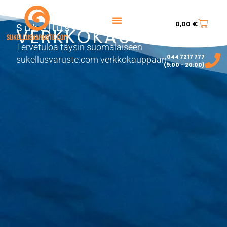
0,00
€
Sukellusvarusteet
VERKKOKAUPPA
Tervetuloa täysin suomalaiseen
044 7217 777‬
sukellusvaruste.com verkkokauppaan.
(9:00 - 20:00)