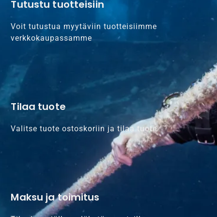
Tutustu tuotteisiin
Voit tutustua myytäviin tuotteisiimme
verkkokaupassamme
Tilaa tuote
Valitse tuote ostoskoriin ja tilaa tuote
Maksu ja toimitus