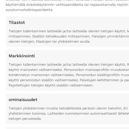
käyttämällä evästekäytännön vaihtopainikkeita tai napsauttamalla näytön
suostumushallintapainiketta.
Tilastot
Tietojen tallentaminen laitteelle ja/tai laitteella olevien tietojen käytt
mittaaminen, Sisällön tehokkuuden mittaaminen, Yleisöjen ymmärtäminen
olevien tietojen, tilastojen tai yhdistelmien avulla.
Markkinointi
Tietojen tallentaminen laitteelle ja/tai laitteella olevien tietojen käyttö, 
käyttö mainosten valitsemiseksi, Personoidun mainosprofiilin muodostami
kohdennetun mainonnan valitsemiseksi, Personoidun sisältöprofiilin muod
käyttö personoidun sisällön valitsemiseksi, Palvelujen kehittäminen ja p
Rajoitettujen tietojen käyttö sisällön valitsemiseen.
ominaisuudet
Tietojen yhdistäminen muista tietolähteistä peräisin oleviin tietoihin, Eri 
yhdistäminen toisiinsa, Laitteiden tunnistaminen automaattisesti lähete
tietojen perusteella.