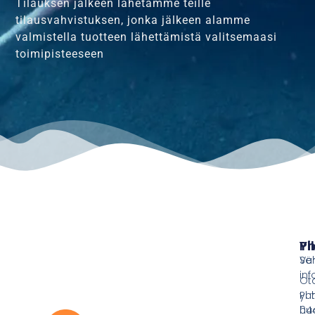
Tilauksen jälkeen lähetämme teille
tilausvahvistuksen, jonka jälkeen alamme
valmistella tuotteen lähettämistä valitsemaasi
toimipisteeseen
Pi
Yh
Ve
Sä
inf
Ot
yht
Puh
hu
044