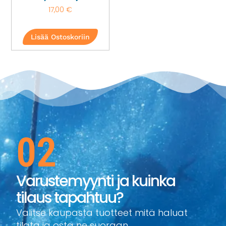
17,00
€
Lisää Ostoskoriin
02
Varustemyynti ja kuinka
tilaus tapahtuu?
Valitse kaupasta tuotteet mitä haluat
tilata ja osta ne suoraan