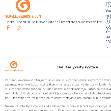
777
Ky
ko
Va
pu
Lai
09:
Laadukkaat sukellusvarusteet luotettavilta valmistajilta
vie
20:
mei
Y-
tu
30
6
Hallitse yksityisyyttäsi
Parhaan kokemuksen tarjoamiseksi me ja kumppanimme käytämme teknolo
tallentaaksemme ja/tai käyttääksemme laitetietoja. Näiden tekniikoiden 
ja kumppanimme mahdollisuuden käsitellä henkilötietoja, kuten selauskäyttä
tunnuksia tällä sivustolla, ja näyttää (ei-)personoituja mainoksia. Suostu
peruuttaminen voi vaikuttaa haitallisesti tiettyihin ominaisuuksiin ja toimin
©2026
Tietosuojaseloste
Toimitusehdot
Kotisivut yritykselle
Sukellusvaruste.com
Digitoimisto CURU
Napsauta alta hyväksyäksesi yllä olevat tai tehdäksesi tarkkoja valintoja. V
sivustoa. Voit muuttaa asetuksiasi milloin tahansa, mukaan lukien suost