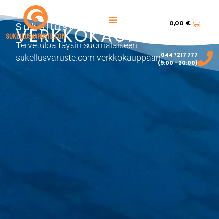
0,00
€
Sukellusvarusteet
VERKKOKAUPPA
Tervetuloa täysin suomalaiseen
044 7217 777‬
sukellusvaruste.com verkkokauppaan.
(9:00 - 20:00)