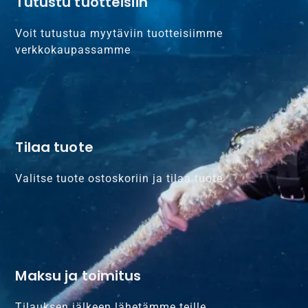
Tutustu tuotteisiin
Voit tutustua myytäviin tuotteisiimme
verkkokaupassamme
Tilaa tuote
Valitse tuote ostoskoriin ja tilaa tuote
Maksu ja toimitus
Tilauksen jälkeen lähetämme teille