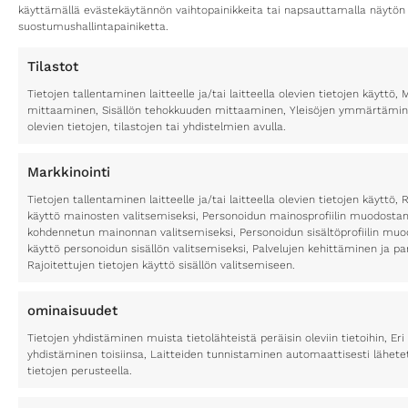
käyttämällä evästekäytännön vaihtopainikkeita tai napsauttamalla näytön
suostumushallintapainiketta.
Tilastot
Tietojen tallentaminen laitteelle ja/tai laitteella olevien tietojen käytt
mittaaminen, Sisällön tehokkuuden mittaaminen, Yleisöjen ymmärtäminen
olevien tietojen, tilastojen tai yhdistelmien avulla.
Markkinointi
Tietojen tallentaminen laitteelle ja/tai laitteella olevien tietojen käyttö, 
käyttö mainosten valitsemiseksi, Personoidun mainosprofiilin muodostami
kohdennetun mainonnan valitsemiseksi, Personoidun sisältöprofiilin muod
käyttö personoidun sisällön valitsemiseksi, Palvelujen kehittäminen ja p
Rajoitettujen tietojen käyttö sisällön valitsemiseen.
ominaisuudet
Tietojen yhdistäminen muista tietolähteistä peräisin oleviin tietoihin, Eri 
yhdistäminen toisiinsa, Laitteiden tunnistaminen automaattisesti lähete
tietojen perusteella.