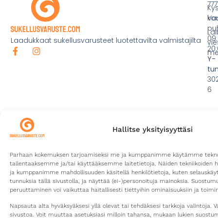
777
Ky
ko
Va
pu
Lai
09:
Laadukkaat sukellusvarusteet luotettavilta valmistajilta
vie
20:
mei
Y-
tu
30
6
Hallitse yksityisyyttäsi
Parhaan kokemuksen tarjoamiseksi me ja kumppanimme käytämme teknolo
tallentaaksemme ja/tai käyttääksemme laitetietoja. Näiden tekniikoiden 
ja kumppanimme mahdollisuuden käsitellä henkilötietoja, kuten selauskäyttä
tunnuksia tällä sivustolla, ja näyttää (ei-)personoituja mainoksia. Suostu
peruuttaminen voi vaikuttaa haitallisesti tiettyihin ominaisuuksiin ja toimin
©2026
Tietosuojaseloste
Toimitusehdot
Kotisivut yritykselle
Sukellusvaruste.com
Digitoimisto CURU
Napsauta alta hyväksyäksesi yllä olevat tai tehdäksesi tarkkoja valintoja. V
sivustoa. Voit muuttaa asetuksiasi milloin tahansa, mukaan lukien suost