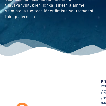
tilausvahvistuksen, jonka jälkeen alamme
valmistella tuotteen lähettämistä valitsemaasi
toimipisteeseen
Pi
Yh
Ve
Sä
inf
Ot
yht
Puh
hu
044