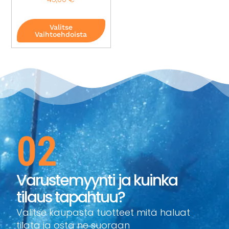
Valitse
Vaihtoehdoista
02
Varustemyynti ja kuinka
tilaus tapahtuu?
Valitse kaupasta tuotteet mitä haluat
tilata ja osta ne suoraan