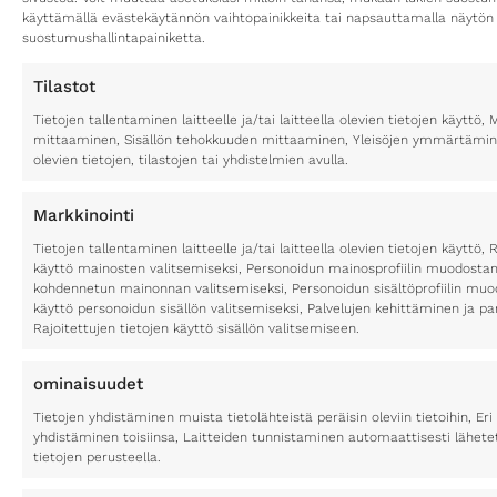
käyttämällä evästekäytännön vaihtopainikkeita tai napsauttamalla näytön
suostumushallintapainiketta.
Tilastot
Tietojen tallentaminen laitteelle ja/tai laitteella olevien tietojen käytt
mittaaminen, Sisällön tehokkuuden mittaaminen, Yleisöjen ymmärtäminen
olevien tietojen, tilastojen tai yhdistelmien avulla.
Markkinointi
Tietojen tallentaminen laitteelle ja/tai laitteella olevien tietojen käyttö, 
käyttö mainosten valitsemiseksi, Personoidun mainosprofiilin muodostami
kohdennetun mainonnan valitsemiseksi, Personoidun sisältöprofiilin muod
käyttö personoidun sisällön valitsemiseksi, Palvelujen kehittäminen ja p
Rajoitettujen tietojen käyttö sisällön valitsemiseen.
ominaisuudet
Tietojen yhdistäminen muista tietolähteistä peräisin oleviin tietoihin, Eri 
yhdistäminen toisiinsa, Laitteiden tunnistaminen automaattisesti lähete
tietojen perusteella.