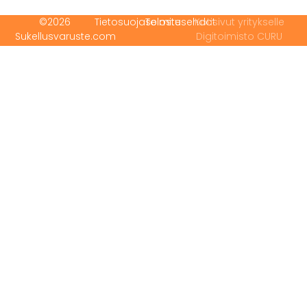
©2026
Tietosuojaseloste
Toimitusehdot
Kotisivut yritykselle
Sukellusvaruste.com
Digitoimisto CURU