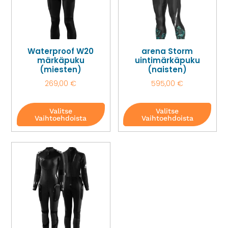
Waterproof W20
arena Storm
märkäpuku
uintimärkäpuku
(miesten)
(naisten)
269,00
€
595,00
€
Valitse
Valitse
Vaihtoehdoista
Vaihtoehdoista