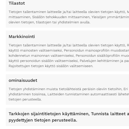
Tilastot
Tietojen tallentaminen laitteelle ja/tai laitteella olevien tietojen käytt
mittaaminen, Sisällön tehokkuuden mittaaminen, Yleisöjen ymmärtäminen
olevien tietojen, tilastojen tai yhdistelmien avulla.
Markkinointi
Tietojen tallentaminen laitteelle ja/tai laitteella olevien tietojen käyttö, 
käyttö mainosten valitsemiseksi, Personoidun mainosprofiilin muodostami
kohdennetun mainonnan valitsemiseksi, Personoidun sisältöprofiilin muod
käyttö personoidun sisällön valitsemiseksi, Palvelujen kehittäminen ja p
Rajoitettujen tietojen käyttö sisällön valitsemiseen.
ominaisuudet
Tietojen yhdistäminen muista tietolähteistä peräisin oleviin tietoihin, Eri 
yhdistäminen toisiinsa, Laitteiden tunnistaminen automaattisesti lähete
tietojen perusteella.
Tarkkojen sijaintitietojen käyttäminen, Tunnista laitteet a
pyydettyjen tietojen perusteella.