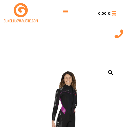
0,00
€
044 7217 777‬
(9:00 - 20:00)