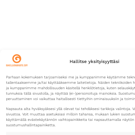
Hallitse yksityisyyttäsi
Parhaan kokemuksen tarjoamiseksi me ja kumppanimme käytämme teknolo
tallentaaksemme ja/tai käyttääksemme laitetietoja. Näiden tekniikoiden 
ja kumppanimme mahdollisuuden käsitellä henkilötietoja, kuten selauskäyttä
tunnuksia tällä sivustolla, ja näyttää (ei-)personoituja mainoksia. Suostu
peruuttaminen voi vaikuttaa haitallisesti tiettyihin ominaisuuksiin ja toimin
Napsauta alta hyväksyäksesi yllä olevat tai tehdäksesi tarkkoja valintoja. V
sivustoa. Voit muuttaa asetuksiasi milloin tahansa, mukaan lukien suost
käyttämällä evästekäytännön vaihtopainikkeita tai napsauttamalla näytön
suostumushallintapainiketta.