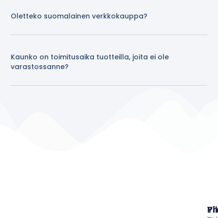
Oletteko suomalainen verkkokauppa?
Kaunko on toimitusaika tuotteilla, joita ei ole
varastossanne?
Pi
Yh