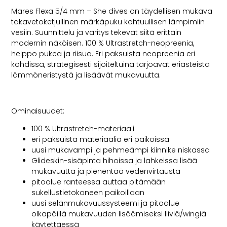
Mares Flexa 5/4 mm – She dives on täydellisen mukava
takavetoketjullinen märkäpuku kohtuullisen lämpimiin
vesiin. Suunnittelu ja väritys tekevät siitä erittäin
modernin näköisen. 100 % Ultrastretch-neopreenia,
helppo pukea ja riisua. Eri paksuista neopreenia eri
kohdissa, strategisesti sijoiteltuina tarjoavat eriasteista
lämmöneristystä ja lisäävät mukavuutta.
Ominaisuudet:
100 % Ultrastretch-materiaali
eri paksuista materiaalia eri paikoissa
uusi mukavampi ja pehmeämpi kiinnike niskassa
Glideskin-sisäpinta hihoissa ja lahkeissa lisää
mukavuutta ja pienentää vedenvirtausta
pitoalue ranteessa auttaa pitämään
sukellustietokoneen paikoillaan
uusi selänmukavuussysteemi ja pitoalue
olkapäillä mukavuuden lisäämiseksi liiviä/wingiä
käytettäessä