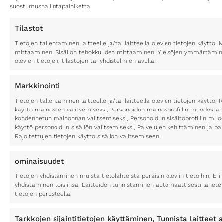
suostumushallintapainiketta.
Tilastot
Tietojen tallentaminen laitteelle ja/tai laitteella olevien tietojen käytt
mittaaminen, Sisällön tehokkuuden mittaaminen, Yleisöjen ymmärtäminen
olevien tietojen, tilastojen tai yhdistelmien avulla.
Markkinointi
Tietojen tallentaminen laitteelle ja/tai laitteella olevien tietojen käyttö, 
käyttö mainosten valitsemiseksi, Personoidun mainosprofiilin muodostami
kohdennetun mainonnan valitsemiseksi, Personoidun sisältöprofiilin muod
käyttö personoidun sisällön valitsemiseksi, Palvelujen kehittäminen ja p
Rajoitettujen tietojen käyttö sisällön valitsemiseen.
ominaisuudet
Tietojen yhdistäminen muista tietolähteistä peräisin oleviin tietoihin, Eri 
yhdistäminen toisiinsa, Laitteiden tunnistaminen automaattisesti lähete
tietojen perusteella.
Tarkkojen sijaintitietojen käyttäminen, Tunnista laitteet a