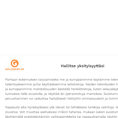
Hallitse yksityisyyttäsi
Parhaan kokemuksen tarjoamiseksi me ja kumppanimme käytämme teknolo
tallentaaksemme ja/tai käyttääksemme laitetietoja. Näiden tekniikoiden 
ja kumppanimme mahdollisuuden käsitellä henkilötietoja, kuten selauskäyttä
tunnuksia tällä sivustolla, ja näyttää (ei-)personoituja mainoksia. Suostu
peruuttaminen voi vaikuttaa haitallisesti tiettyihin ominaisuuksiin ja toimin
Napsauta alta hyväksyäksesi yllä olevat tai tehdäksesi tarkkoja valintoja. V
sivustoa. Voit muuttaa asetuksiasi milloin tahansa, mukaan lukien suost
käyttämällä evästekäytännön vaihtopainikkeita tai napsauttamalla näytön