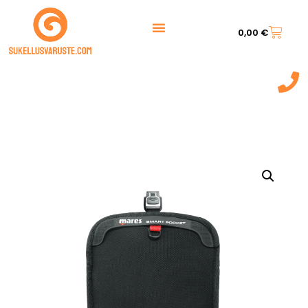
0,00
€
044 7217 777‬
(9:00 - 20:00)