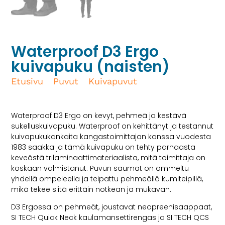
Waterproof D3 Ergo
kuivapuku (naisten)
Etusivu
/
Puvut
/
Kuivapuvut
/ Waterproof D3
Ergo kuivapuku (naisten)
Waterproof D3 Ergo on kevyt, pehmeä ja kestävä
sukelluskuivapuku. Waterproof on kehittänyt ja testannut
kuivapukukankaita kangastoimittajan kanssa vuodesta
1983 saakka ja tämä kuivapuku on tehty parhaasta
keveästä trilaminaattimateriaalista, mitä toimittaja on
koskaan valmistanut. Puvun saumat on ommeltu
yhdellä ompeleella ja teipattu pehmeällä kumiteipillä,
mikä tekee siitä erittäin notkean ja mukavan.
D3 Ergossa on pehmeät, joustavat neopreenisaappaat,
SI TECH Quick Neck kaulamansettirengas ja SI TECH QCS