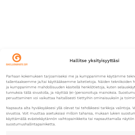
Hallitse yksityisyyttäsi
Parhaan kokemuksen tarjoamiseksi me ja kumppanimme käytämme teknolo
tallentaaksemme ja/tai käyttääksemme laitetietoja. Näiden tekniikoiden 
ja kumppanimme mahdollisuuden käsitellä henkilötietoja, kuten selauskäyttä
tunnuksia tällä sivustolla, ja näyttää (ei-)personoituja mainoksia. Suostu
peruuttaminen voi vaikuttaa haitallisesti tiettyihin ominaisuuksiin ja toimin
Napsauta alta hyväksyäksesi yllä olevat tai tehdäksesi tarkkoja valintoja. V
sivustoa. Voit muuttaa asetuksiasi milloin tahansa, mukaan lukien suost
käyttämällä evästekäytännön vaihtopainikkeita tai napsauttamalla näytön
suostumushallintapainiketta.