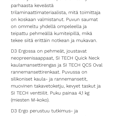
parhaasta keveästä
trilaminaattimateriaalista, mitä toimittaja
on koskaan valmistanut. Puvun saumat
on ommeltu yhdellä ompeleella ja
teipattu pehmeällä kumiteipillä, mikä
tekee siitä erittäin notkean ja mukavan.
D3 Ergossa on pehmeät, joustavat
neopreenisaappaat, SI TECH Quick Neck
kaulamansettirengas ja SI TECH QCS Oval
rannemansettirenkaat. Puvussa on
silikoniset kaula- ja rannemansetit,
muovinen takavetoketju, kevyet taskut ja
SI TECH venttiilit. Puku painaa 4,1 kg
(miesten M-koko).
D3 Ergo perustuu tutkimus- ja