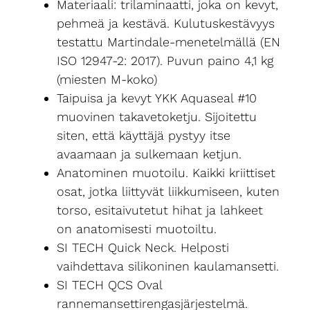
Materiaali: trilaminaatti, joka on kevyt,
pehmeä ja kestävä. Kulutuskestävyys
testattu Martindale-menetelmällä (EN
ISO 12947-2: 2017). Puvun paino 4,1 kg
(miesten M-koko)
Taipuisa ja kevyt YKK Aquaseal #10
muovinen takavetoketju. Sijoitettu
siten, että käyttäjä pystyy itse
avaamaan ja sulkemaan ketjun.
Anatominen muotoilu. Kaikki kriittiset
osat, jotka liittyvät liikkumiseen, kuten
torso, esitaivutetut hihat ja lahkeet
on anatomisesti muotoiltu.
SI TECH Quick Neck. Helposti
vaihdettava silikoninen kaulamansetti.
SI TECH QCS Oval
rannemansettirengasjärjestelmä.