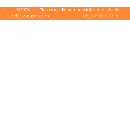
©2026
Tietosuojaseloste
Toimitusehdot
Kotisivut yritykselle
Sukellusvaruste.com
Digitoimisto CURU