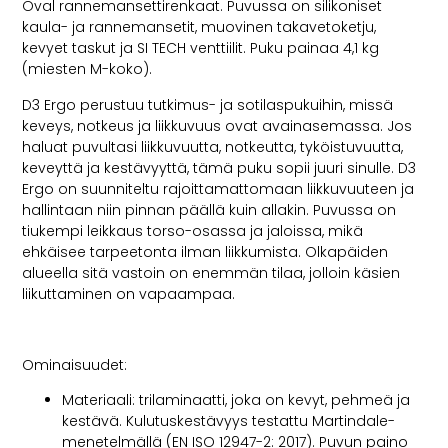
Oval rannemansettirenkaat. Puvussa on silikoniset
kaula- ja rannemansetit, muovinen takavetoketju,
kevyet taskut ja SI TECH venttiilit. Puku painaa 4,1 kg
(miesten M-koko).
D3 Ergo perustuu tutkimus- ja sotilaspukuihin, missä
keveys, notkeus ja liikkuvuus ovat avainasemassa. Jos
haluat puvultasi liikkuvuutta, notkeutta, tyköistuvuutta,
keveyttä ja kestävyyttä, tämä puku sopii juuri sinulle. D3
Ergo on suunniteltu rajoittamattomaan liikkuvuuteen ja
hallintaan niin pinnan päällä kuin allakin. Puvussa on
tiukempi leikkaus torso-osassa ja jaloissa, mikä
ehkäisee tarpeetonta ilman liikkumista. Olkapäiden
alueella sitä vastoin on enemmän tilaa, jolloin käsien
liikuttaminen on vapaampaa.
Ominaisuudet:
Materiaali: trilaminaatti, joka on kevyt, pehmeä ja
kestävä. Kulutuskestävyys testattu Martindale-
menetelmällä (EN ISO 12947-2: 2017). Puvun paino