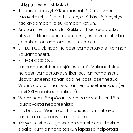
4,1 kg (miesten M-koko)
Taipuisa ja kevyt YKK Aquaseal #10 muovinen
takavetoketju. Sijoitettu siten, että käyttäjä pystyy
itse avaamaan ja sulkemaan ketjun.
Anatominen muotoilu. Kaikki kriittiset osat, jotka
liittyvät liikkumiseen, kuten torso, esitaivutetut hihat
ja lahkeet on anatomisesti muotoiltu.
SI TECH Quick Neck. Helposti vaihdettava silikoninen
kaulamansetti.
SI TECH QCS Oval
rannemansettirengasjärjestelmä. Mukana tulee
helposti vaihdettavat silikoniset rannemansetit.
Lisävarusteena tähän saa helposti asennettua
Waterproof Ultima Twist rannemansettirenkaat (ei
sovi 3XL-kokoiseen pukuun).
Warm neck lämpökaulus on valmistettu erittäin
joustavasta neopreenista.
Irroitettavat Warm cuff hihansuut lämmittävät
ranteita ja suojaavat mansetteja.
Kevyet reisitaskut, joissa on varustelenkit taskun
sisällä. Kumipinnoite taskun läpässä helpottaa