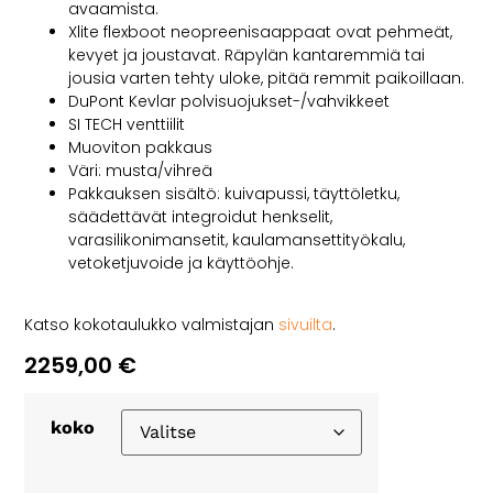
avaamista.
Xlite flexboot neopreenisaappaat ovat pehmeät,
kevyet ja joustavat. Räpylän kantaremmiä tai
jousia varten tehty uloke, pitää remmit paikoillaan.
DuPont Kevlar polvisuojukset-/vahvikkeet
SI TECH venttiilit
Muoviton pakkaus
Väri: musta/vihreä
Pakkauksen sisältö: kuivapussi, täyttöletku,
säädettävät integroidut henkselit,
varasilikonimansetit, kaulamansettityökalu,
vetoketjuvoide ja käyttöohje.
Katso kokotaulukko valmistajan
sivuilta
.
2259,00
€
koko