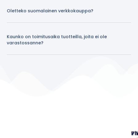
Oletteko suomalainen verkkokauppa?
Kaunko on toimitusaika tuotteilla, joita ei ole
varastossanne?
Pi
Yh