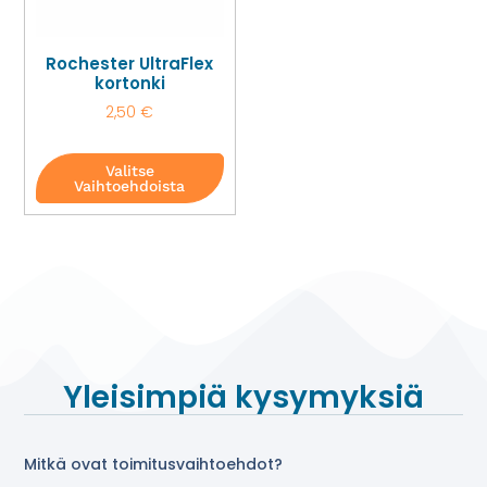
Rochester UltraFlex
kortonki
2,50
€
Valitse
Vaihtoehdoista
Yleisimpiä kysymyksiä
Mitkä ovat toimitusvaihtoehdot?