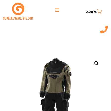
0,00
€
044 7217 777‬
(9:00 - 20:00)