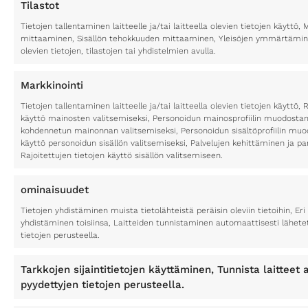
Tilastot
Tietojen tallentaminen laitteelle ja/tai laitteella olevien tietojen käytt
mittaaminen, Sisällön tehokkuuden mittaaminen, Yleisöjen ymmärtäminen
olevien tietojen, tilastojen tai yhdistelmien avulla.
Markkinointi
Tietojen tallentaminen laitteelle ja/tai laitteella olevien tietojen käyttö, 
käyttö mainosten valitsemiseksi, Personoidun mainosprofiilin muodostami
kohdennetun mainonnan valitsemiseksi, Personoidun sisältöprofiilin muod
käyttö personoidun sisällön valitsemiseksi, Palvelujen kehittäminen ja p
Rajoitettujen tietojen käyttö sisällön valitsemiseen.
ominaisuudet
Tietojen yhdistäminen muista tietolähteistä peräisin oleviin tietoihin, Eri 
yhdistäminen toisiinsa, Laitteiden tunnistaminen automaattisesti lähete
tietojen perusteella.
Tarkkojen sijaintitietojen käyttäminen, Tunnista laitteet a
pyydettyjen tietojen perusteella.