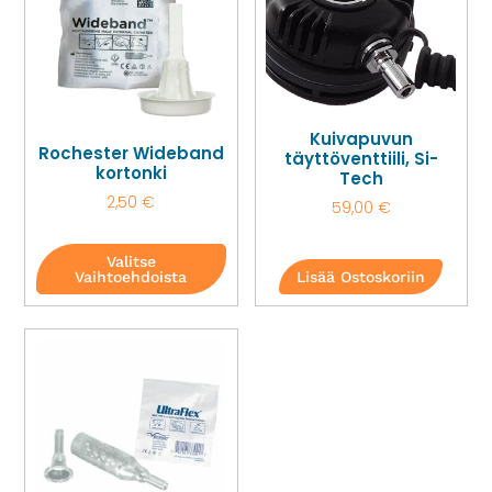
Kuivapuvun
Rochester Wideband
täyttöventtiili, Si-
kortonki
Tech
2,50
€
59,00
€
Valitse
Vaihtoehdoista
Lisää Ostoskoriin