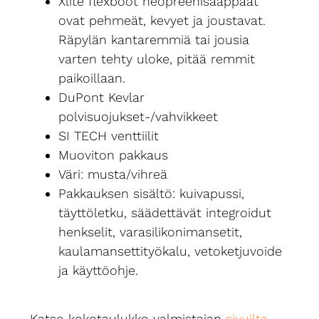
Xlite flexboot neopreenisaappaat
ovat pehmeät, kevyet ja joustavat.
Räpylän kantaremmiä tai jousia
varten tehty uloke, pitää remmit
paikoillaan.
DuPont Kevlar
polvisuojukset-/vahvikkeet
SI TECH venttiilit
Muoviton pakkaus
Väri: musta/vihreä
Pakkauksen sisältö: kuivapussi,
täyttöletku, säädettävät integroidut
henkselit, varasilikonimansetit,
kaulamansettityökalu, vetoketjuvoide
ja käyttöohje.
Katso kokotaulukko valmistajan
sivuilta
.