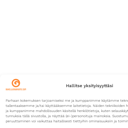
Hallitse yksityisyyttäsi
Parhaan kokemuksen tarjoamiseksi me ja kumppanimme käytämme teknolo
tallentaaksemme ja/tai käyttääksemme laitetietoja. Näiden tekniikoiden 
ja kumppanimme mahdollisuuden käsitellä henkilötietoja, kuten selauskäyttä
tunnuksia tällä sivustolla, ja näyttää (ei-)personoituja mainoksia. Suostu
peruuttaminen voi vaikuttaa haitallisesti tiettyihin ominaisuuksiin ja toimin