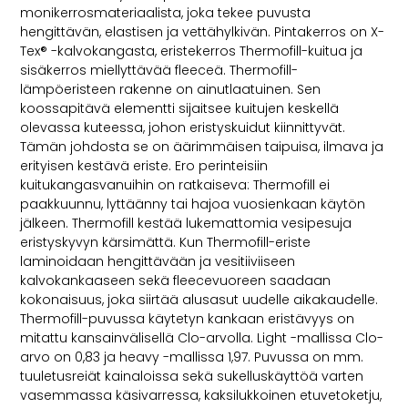
monikerrosmateriaalista, joka tekee puvusta
hengittävän, elastisen ja vettähylkivän. Pintakerros on X-
Tex® -kalvokangasta, eristekerros Thermofill-kuitua ja
sisäkerros miellyttävää fleeceä. Thermofill-
lämpöeristeen rakenne on ainutlaatuinen. Sen
koossapitävä elementti sijaitsee kuitujen keskellä
olevassa kuteessa, johon eristyskuidut kiinnittyvät.
Tämän johdosta se on äärimmäisen taipuisa, ilmava ja
erityisen kestävä eriste. Ero perinteisiin
kuitukangasvanuihin on ratkaiseva: Thermofill ei
paakkuunnu, lyttäänny tai hajoa vuosienkaan käytön
jälkeen. Thermofill kestää lukemattomia vesipesuja
eristyskyvyn kärsimättä. Kun Thermofill-eriste
laminoidaan hengittävään ja vesitiiviiseen
kalvokankaaseen sekä fleecevuoreen saadaan
kokonaisuus, joka siirtää alusasut uudelle aikakaudelle.
Thermofill-puvussa käytetyn kankaan eristävyys on
mitattu kansainvälisellä Clo-arvolla. Light -mallissa Clo-
arvo on 0,83 ja heavy -mallissa 1,97. Puvussa on mm.
tuuletusreiät kainaloissa sekä sukelluskäyttöä varten
vasemmassa käsivarressa, kaksilukkoinen etuvetoketju,