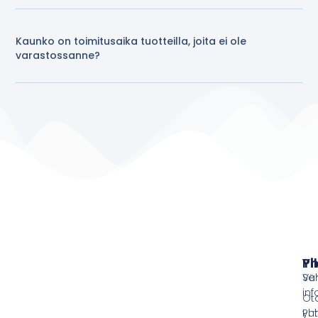
Kaunko on toimitusaika tuotteilla, joita ei ole
varastossanne?
Pi
Yh
Ve
Sä
inf
Ot
yht
Puh