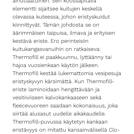
ainutlaatuinen. Sen koossapitävä
elementti sijaitsee kuitujen keskellä
olevassa kuteessa, johon eristyskuidut
kiinnittyvät. Tämän johdosta se on
äärimmäisen taipuisa, ilmava ja erityisen
kestävä eriste. Ero perinteisiin
kuitukangasvanuihin on ratkaiseva:
Thermofill ei paakkuunnu, lyttäänny tai
hajoa vuosienkaan käytön jälkeen.
Thermofill kestää lukemattomia vesipesuja
eristyskyvyn kärsimättä. Kun Thermofill-
eriste laminoidaan hengittävään ja
vesitiiviiseen kalvokankaaseen sekä
fleecevuoreen saadaan kokonaisuus, joka
siirtää alusasut uudelle aikakaudelle.
Thermofill-puvussa käytetyn kankaan
eristävyys on mitattu kansainvälisellä Clo-