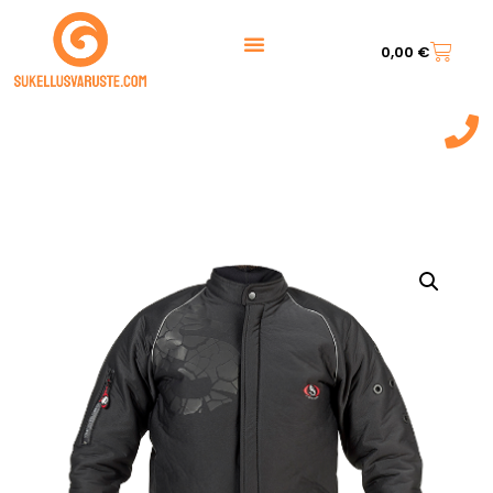
0,00
€
044 7217 777‬
(9:00 - 20:00)