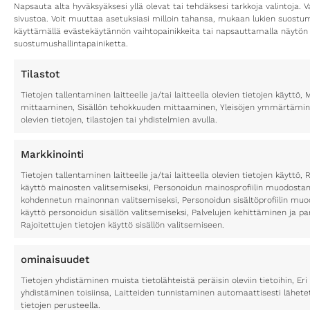
Napsauta alta hyväksyäksesi yllä olevat tai tehdäksesi tarkkoja valintoja. V
sivustoa. Voit muuttaa asetuksiasi milloin tahansa, mukaan lukien suost
käyttämällä evästekäytännön vaihtopainikkeita tai napsauttamalla näytön
suostumushallintapainiketta.
Tilastot
Tietojen tallentaminen laitteelle ja/tai laitteella olevien tietojen käytt
mittaaminen, Sisällön tehokkuuden mittaaminen, Yleisöjen ymmärtäminen
olevien tietojen, tilastojen tai yhdistelmien avulla.
Markkinointi
Tietojen tallentaminen laitteelle ja/tai laitteella olevien tietojen käyttö, 
käyttö mainosten valitsemiseksi, Personoidun mainosprofiilin muodostami
kohdennetun mainonnan valitsemiseksi, Personoidun sisältöprofiilin muod
käyttö personoidun sisällön valitsemiseksi, Palvelujen kehittäminen ja p
Rajoitettujen tietojen käyttö sisällön valitsemiseen.
ominaisuudet
Tietojen yhdistäminen muista tietolähteistä peräisin oleviin tietoihin, Eri 
yhdistäminen toisiinsa, Laitteiden tunnistaminen automaattisesti lähete
tietojen perusteella.