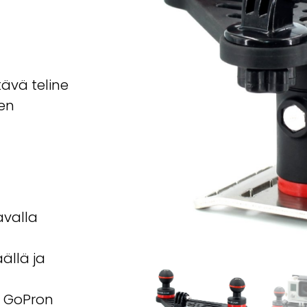
line
tävä teline
een
tavalla
ällä ja
. GoPron