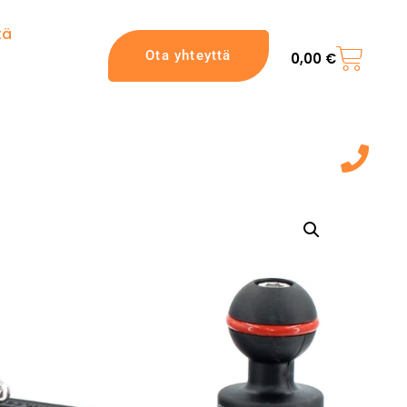
tä
Ota yhteyttä
0,00
€
044 7217 777‬
(9:00 - 20:00)