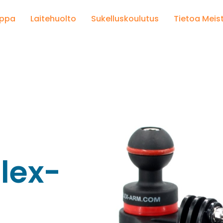
uppa
Laitehuolto
Sukelluskoulutus
Tietoa Meis
Flex-