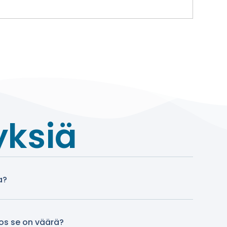
yksiä
a?
jos se on väärä?