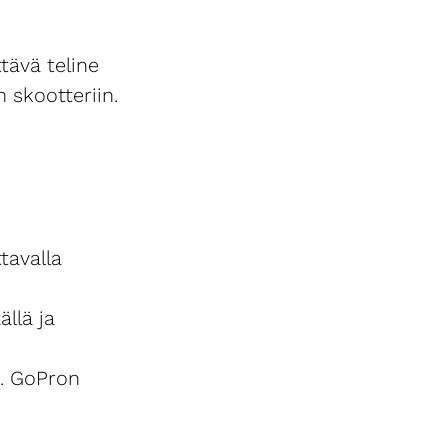
ttävä teline
 skootteriin.
ttavalla
ällä ja
. GoPron