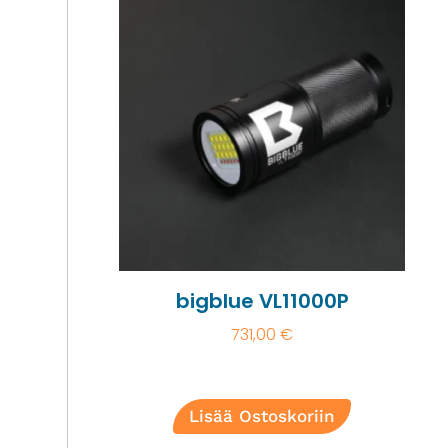
bigblue VL11000P
731,00
€
Lisää Ostoskoriin