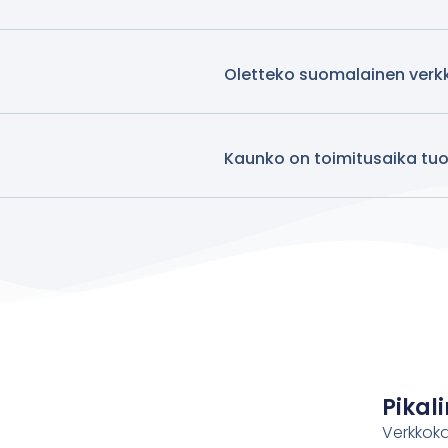
Oletteko suomalainen ver
Kaunko on toimitusaika tuot
Pikali
Verkkok