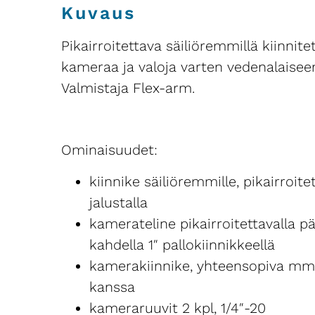
Kuvaus
Pikairroitettava säiliöremmillä kiinnite
kameraa ja valoja varten vedenalaiseen
Valmistaja Flex-arm.
Ominaisuudet:
kiinnike säiliöremmille, pikairroite
jalustalla
kamerateline pikairroitettavalla pä
kahdella 1″ pallokiinnikkeellä
kamerakiinnike, yhteensopiva mm
kanssa
kameraruuvit 2 kpl, 1/4″-20