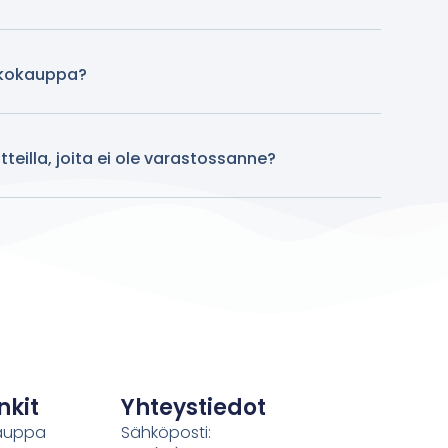
kkokauppa?
teilla, joita ei ole varastossanne?
nkit
Yhteystiedot
auppa
Sähköposti: