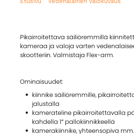
Etusivu
/
Vedenalainen valokuvaus
/ Te
skootteriin, Flex-arm
Pikairroitettava säiliöremmillä kiinnitet
kameraa ja valoja varten vedenalais
skootteriin. Valmistaja Flex-arm.
Ominaisuudet:
kiinnike säiliöremmille, pikairroitet
jalustalla
kamerateline pikairroitettavalla pä
kahdella 1″ pallokiinnikkeellä
kamerakiinnike, yhteensopiva mm