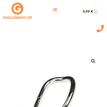
0,00
€
044 7217 777‬
(9:00 - 20:00)