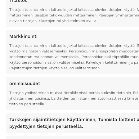
Tilastot
Tietojen tallentaminen laitteelle ja/tai laitteella olevien tietojen käytt
mittaaminen, Sisällön tehokkuuden mittaaminen, Yleisöjen ymmärtäminen
olevien tietojen, tilastojen tai yhdistelmien avulla.
Markkinointi
Tietojen tallentaminen laitteelle ja/tai laitteella olevien tietojen käyttö, 
käyttö mainosten valitsemiseksi, Personoidun mainosprofiilin muodostami
kohdennetun mainonnan valitsemiseksi, Personoidun sisältöprofiilin muod
käyttö personoidun sisällön valitsemiseksi, Palvelujen kehittäminen ja p
Rajoitettujen tietojen käyttö sisällön valitsemiseen.
ominaisuudet
Tietojen yhdistäminen muista tietolähteistä peräisin oleviin tietoihin, Eri 
yhdistäminen toisiinsa, Laitteiden tunnistaminen automaattisesti lähete
tietojen perusteella.
Tarkkojen sijaintitietojen käyttäminen, Tunnista laitteet a
pyydettyjen tietojen perusteella.