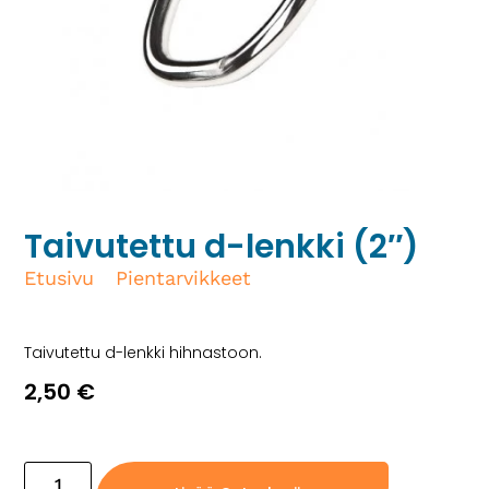
Taivutettu d-lenkki (2″)
Etusivu
/
Pientarvikkeet
/ Taivutettu d-lenkki
(2″)
Taivutettu d-lenkki hihnastoon.
2,50
€
8 varastossa (voidaan jälkitoimittaa)