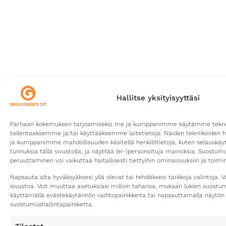
Hallitse yksityisyyttäsi
Parhaan kokemuksen tarjoamiseksi me ja kumppanimme käytämme teknolo
tallentaaksemme ja/tai käyttääksemme laitetietoja. Näiden tekniikoiden 
ja kumppanimme mahdollisuuden käsitellä henkilötietoja, kuten selauskäyttä
tunnuksia tällä sivustolla, ja näyttää (ei-)personoituja mainoksia. Suostu
peruuttaminen voi vaikuttaa haitallisesti tiettyihin ominaisuuksiin ja toimin
Napsauta alta hyväksyäksesi yllä olevat tai tehdäksesi tarkkoja valintoja. V
sivustoa. Voit muuttaa asetuksiasi milloin tahansa, mukaan lukien suost
käyttämällä evästekäytännön vaihtopainikkeita tai napsauttamalla näytön
suostumushallintapainiketta.