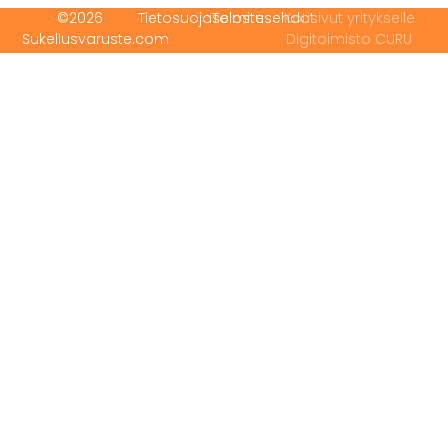
©2026
Tietosuojaseloste
Toimitusehdot
Kotisivut yritykselle
Sukellusvaruste.com
Digitoimisto CURU