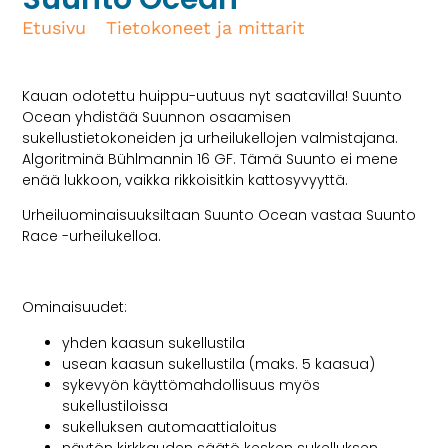
Etusivu
/
Tietokoneet ja mittarit
/ Suunto
Ocean
Kauan odotettu huippu-uutuus nyt saatavilla! Suunto
Ocean yhdistää Suunnon osaamisen
sukellustietokoneiden ja urheilukellojen valmistajana.
Algoritminä Bühlmannin 16 GF. Tämä Suunto ei mene
enää lukkoon, vaikka rikkoisitkin kattosyvyyttä.
Urheiluominaisuuksiltaan Suunto Ocean vastaa Suunto
Race -urheilukelloa.
Ominaisuudet:
yhden kaasun sukellustila
usean kaasun sukellustila (maks. 5 kaasua)
sykevyön käyttömahdollisuus myös
sukellustiloissa
sukelluksen automaattialoitus
näytön kirkkauden säätö kesken sukelluksen