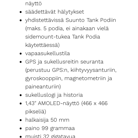
näyttö
säädettävät hälytykset
yhdistettävissä Suunto Tank Podiin
(maks. 5 podia, ei ainakaan vielä
sidemount-tukea Tank Podia
käytettäessä)
vapaasukellustila
GPS ja sukellusreitin seuranta
(perustuu GPS:n, kiihtyvyysanturiin,
gyroskooppiin, magnetometriin ja
paineanturiin)
sukelluslogi ja historia
1,43″ AMOLED-näyttö (466 x 466
pikseliä)
halkaisija 50 mm
paino 99 grammaa
muisti 32 gigatavua