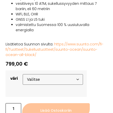
vesitiiveys 10 ATM, sukellussyvyyden mittaus 7
bariin, eli 60 metriin
WiFi, BLE, OHR
GNSS L1 ja L5 tuki
valmistettu Suomessa 100 % uusiutuvalla
energialla
Lisätietoa Suunnon sivulta:
https://www.suunto.com/fi-
fi/Tuotteet/Sukellustuotteet/suunto-ocean/suunto-
ocean-all-black/
799,00
€
väri
Lisää Ostoskoriin