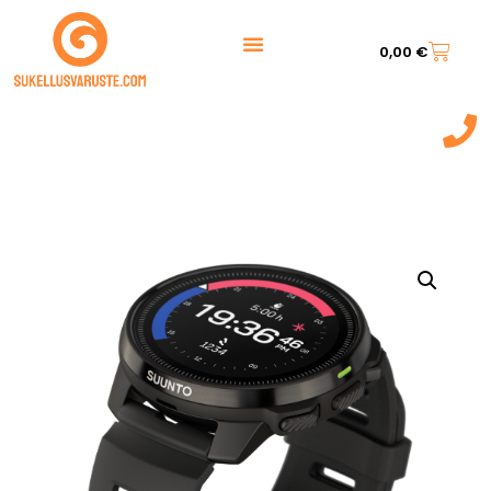
0,00
€
044 7217 777‬
(9:00 - 20:00)