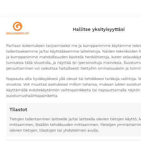
Hallitse yksityisyyttäsi
Parhaan kokemuksen tarjoamiseksi me ja kumppanimme käytämme teknolo
tallentaaksemme ja/tai käyttääksemme laitetietoja. Näiden tekniikoiden 
ja kumppanimme mahdollisuuden käsitellä henkilötietoja, kuten selauskäyttä
tunnuksia tällä sivustolla, ja näyttää (ei-)personoituja mainoksia. Suostu
peruuttaminen voi vaikuttaa haitallisesti tiettyihin ominaisuuksiin ja toimin
Napsauta alta hyväksyäksesi yllä olevat tai tehdäksesi tarkkoja valintoja. V
sivustoa. Voit muuttaa asetuksiasi milloin tahansa, mukaan lukien suost
käyttämällä evästekäytännön vaihtopainikkeita tai napsauttamalla näytön
suostumushallintapainiketta.
Tilastot
Tietojen tallentaminen laitteelle ja/tai laitteella olevien tietojen käytt
mittaaminen, Sisällön tehokkuuden mittaaminen, Yleisöjen ymmärtäminen
olevien tietojen, tilastojen tai yhdistelmien avulla.