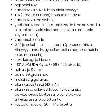
näppäinlukko
säädettävä sukelluksen aloitussyvyys
TTS (Time To Surface) nousuajan näyttö
säädettävät hälytykset
yhdistettävissä Suunto Tank Podiin (maks. 5 podia,
ei ainakaan vielä sidemount-tukea Tank Podia
käytettäessä)
vapaasukellustila
GPS ja sukellusreitin seuranta (perustuu GPS:n,
kiihtyvyysanturiin, gyroskooppiin, magnetometriin
ja paineanturiin)
sukelluslogi ja historia
1,43″ AMOLED-näyttö (466 x 466 pikseliä)
halkaisija 50 mm
paino 99 grammaa
muisti 32 gigatavua
akun kapasiteetti 510 mAh
akun kesto sukellustilassa 40-60 tuntia,
päivittäisessä käytössä jopa 16 päivää,
urheilutilassa jopa 50 tuntia
käyttölämpötila -20 – +45 astetta