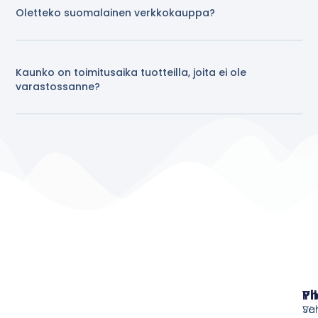
Oletteko suomalainen verkkokauppa?
Kaunko on toimitusaika tuotteilla, joita ei ole
varastossanne?
Pi
Yh
Ve
Sä