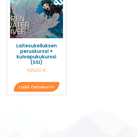
Laitesukelluksen
peruskurssi +
kuivapukukurssi
(SSI)
590,00
€
Lisää Ostoskoriin