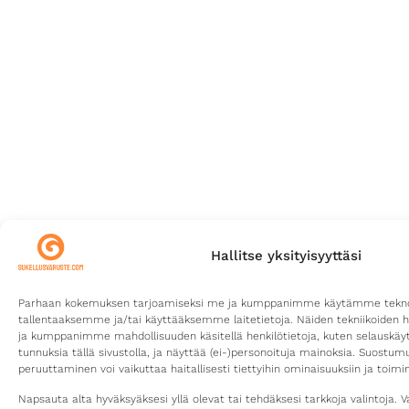
Hallitse yksityisyyttäsi
Parhaan kokemuksen tarjoamiseksi me ja kumppanimme käytämme teknolo
tallentaaksemme ja/tai käyttääksemme laitetietoja. Näiden tekniikoiden 
ja kumppanimme mahdollisuuden käsitellä henkilötietoja, kuten selauskäyttä
tunnuksia tällä sivustolla, ja näyttää (ei-)personoituja mainoksia. Suostu
peruuttaminen voi vaikuttaa haitallisesti tiettyihin ominaisuuksiin ja toimin
Napsauta alta hyväksyäksesi yllä olevat tai tehdäksesi tarkkoja valintoja. V