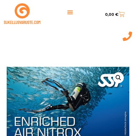
0,00
€
044 7217 777‬
(9:00 - 20:00)