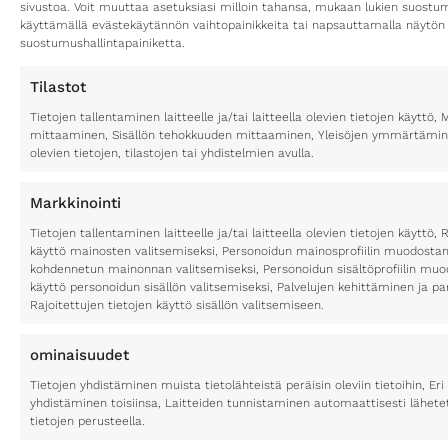
sivustoa. Voit muuttaa asetuksiasi milloin tahansa, mukaan lukien suost
käyttämällä evästekäytännön vaihtopainikkeita tai napsauttamalla näytön
suostumushallintapainiketta.
Tilastot
Tietojen tallentaminen laitteelle ja/tai laitteella olevien tietojen käytt
mittaaminen, Sisällön tehokkuuden mittaaminen, Yleisöjen ymmärtäminen
olevien tietojen, tilastojen tai yhdistelmien avulla.
Markkinointi
Tietojen tallentaminen laitteelle ja/tai laitteella olevien tietojen käyttö, 
käyttö mainosten valitsemiseksi, Personoidun mainosprofiilin muodostami
kohdennetun mainonnan valitsemiseksi, Personoidun sisältöprofiilin muod
käyttö personoidun sisällön valitsemiseksi, Palvelujen kehittäminen ja p
Rajoitettujen tietojen käyttö sisällön valitsemiseen.
ominaisuudet
Tietojen yhdistäminen muista tietolähteistä peräisin oleviin tietoihin, Eri 
yhdistäminen toisiinsa, Laitteiden tunnistaminen automaattisesti lähete
tietojen perusteella.