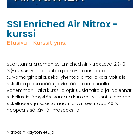
SSI Enriched Air Nitrox -
kurssi
Etusivu
/
Kurssit yms.
/ SSI Enriched Air
Nitrox -kurssi
Suorittamalla tämän SSI Enriched Air Nitrox Level 2 (40
%)-kurssin voit pidentää pohja-aikaasi ja/tai
turvamarginaalia, sekä lyhentää pinta-aikaa. Voit siis
sukeltaa pidempään ja viettää aikaa pinnalla
vähemmän. Tällä kurssilla opit uusia taitoja ja laajennat
sukellustietämystäsi samalla kun opit suunnittelemaan
sukelluksesi ja sukeltamaan turvallisesti jopa 40 %
happea sisältävillä ilmaseoksilla.
Nitroksin käytön etuja: