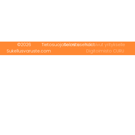
©2026
Tietosuojaseloste
Toimitusehdot
Kotisivut yritykselle
Sukellusvaruste.com
Digitoimisto CURU