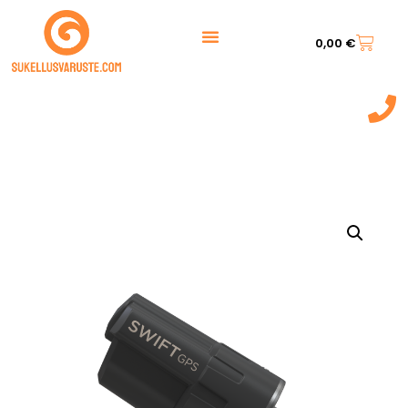
0,00
€
044 7217 777‬
(9:00 - 20:00)