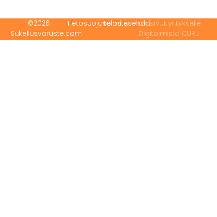
©2026
Tietosuojaseloste
Toimitusehdot
Kotisivut yritykselle
Sukellusvaruste.com
Digitoimisto CURU