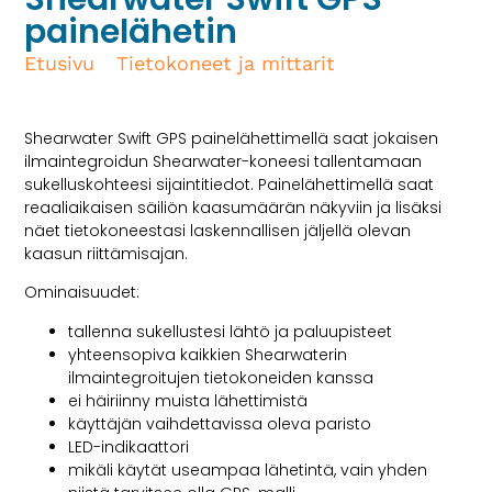
painelähetin
Etusivu
/
Tietokoneet ja mittarit
/ Shearwater
Swift GPS painelähetin
Shearwater Swift GPS painelähettimellä saat jokaisen
ilmaintegroidun Shearwater-koneesi tallentamaan
sukelluskohteesi sijaintitiedot. Painelähettimellä saat
reaaliaikaisen säiliön kaasumäärän näkyviin ja lisäksi
näet tietokoneestasi laskennallisen jäljellä olevan
kaasun riittämisajan.
Ominaisuudet:
tallenna sukellustesi lähtö ja paluupisteet
yhteensopiva kaikkien Shearwaterin
ilmaintegroitujen tietokoneiden kanssa
ei häiriinny muista lähettimistä
käyttäjän vaihdettavissa oleva paristo
LED-indikaattori
mikäli käytät useampaa lähetintä, vain yhden