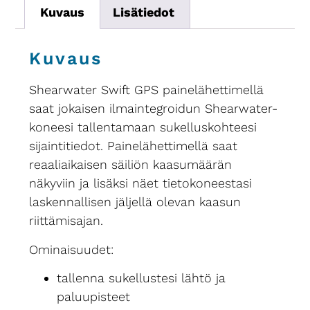
Kuvaus
Lisätiedot
Kuvaus
Shearwater Swift GPS painelähettimellä
saat jokaisen ilmaintegroidun Shearwater-
koneesi tallentamaan sukelluskohteesi
sijaintitiedot. Painelähettimellä saat
reaaliaikaisen säiliön kaasumäärän
näkyviin ja lisäksi näet tietokoneestasi
laskennallisen jäljellä olevan kaasun
riittämisajan.
Ominaisuudet:
tallenna sukellustesi lähtö ja
paluupisteet