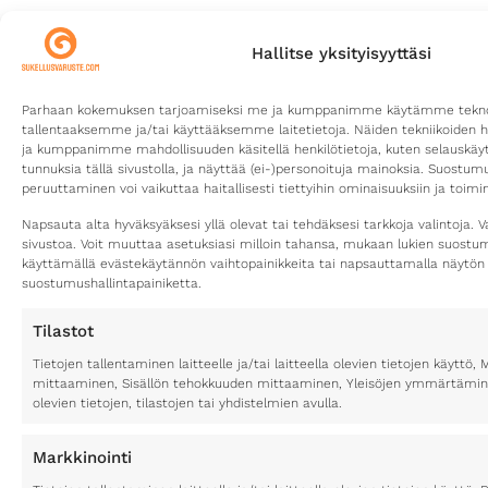
Hallitse yksityisyyttäsi
Parhaan kokemuksen tarjoamiseksi me ja kumppanimme käytämme teknolo
tallentaaksemme ja/tai käyttääksemme laitetietoja. Näiden tekniikoiden 
ja kumppanimme mahdollisuuden käsitellä henkilötietoja, kuten selauskäyttä
tunnuksia tällä sivustolla, ja näyttää (ei-)personoituja mainoksia. Suostu
peruuttaminen voi vaikuttaa haitallisesti tiettyihin ominaisuuksiin ja toimin
Napsauta alta hyväksyäksesi yllä olevat tai tehdäksesi tarkkoja valintoja. V
sivustoa. Voit muuttaa asetuksiasi milloin tahansa, mukaan lukien suost
käyttämällä evästekäytännön vaihtopainikkeita tai napsauttamalla näytön
suostumushallintapainiketta.
Tilastot
Tietojen tallentaminen laitteelle ja/tai laitteella olevien tietojen käytt
mittaaminen, Sisällön tehokkuuden mittaaminen, Yleisöjen ymmärtäminen
olevien tietojen, tilastojen tai yhdistelmien avulla.
Markkinointi