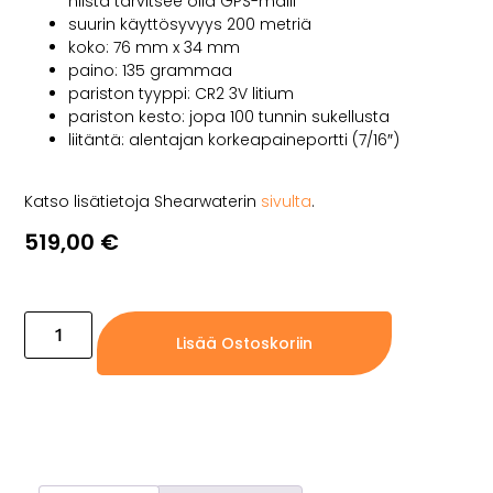
niistä tarvitsee olla GPS-malli
suurin käyttösyvyys 200 metriä
koko: 76 mm x 34 mm
paino: 135 grammaa
pariston tyyppi: CR2 3V litium
pariston kesto: jopa 100 tunnin sukellusta
liitäntä: alentajan korkeapaineportti (7/16″)
Katso lisätietoja Shearwaterin
sivulta
.
519,00
€
Ei varastossa, vain jälkitoimituksena
Lisää Ostoskoriin