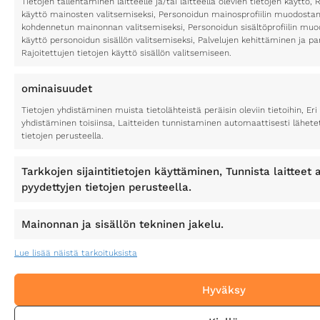
Tietojen tallentaminen laitteelle ja/tai laitteella olevien tietojen käyttö, 
käyttö mainosten valitsemiseksi, Personoidun mainosprofiilin muodostami
kohdennetun mainonnan valitsemiseksi, Personoidun sisältöprofiilin muod
käyttö personoidun sisällön valitsemiseksi, Palvelujen kehittäminen ja p
Rajoitettujen tietojen käyttö sisällön valitsemiseen.
ominaisuudet
Tietojen yhdistäminen muista tietolähteistä peräisin oleviin tietoihin, Eri 
yhdistäminen toisiinsa, Laitteiden tunnistaminen automaattisesti lähete
tietojen perusteella.
Tarkkojen sijaintitietojen käyttäminen, Tunnista laitteet a
pyydettyjen tietojen perusteella.
Mainonnan ja sisällön tekninen jakelu.
Lue lisää näistä tarkoituksista
Hyväksy