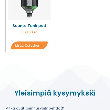
Suunto Tank pod
369,00
€
Lisää Ostoskoriin
Yleisimpiä kysymyksiä
Mitkä ovat toimitusvaihtoehdot?