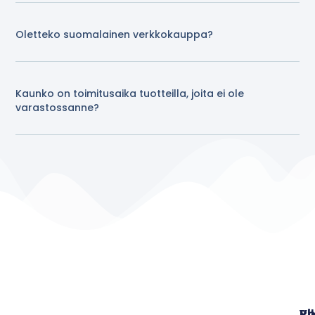
Oletteko suomalainen verkkokauppa?
Kaunko on toimitusaika tuotteilla, joita ei ole
varastossanne?
Pi
Yh