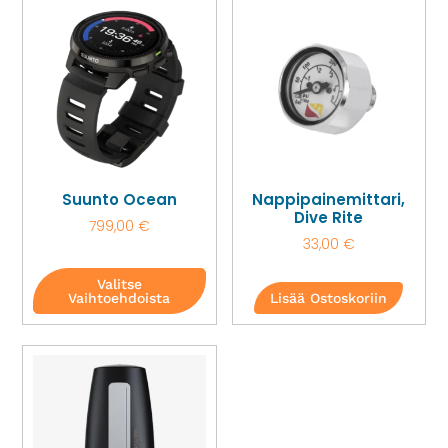
Suunto Ocean
Nappipainemittari,
Dive Rite
799,00
€
33,00
€
Valitse
Vaihtoehdoista
Lisää Ostoskoriin