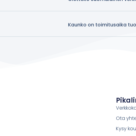
Kaunko on toimitusaika tuot
Pikali
Verkkok
Ota yht
Kysy kou