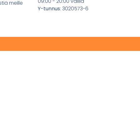
09:00 - 20:00 välillä
stiä meille
Y-tunnus
: 3020573-6