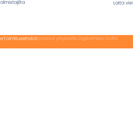
almistajilta
Laita vie
te
Toimitusehdot
Kotisivut yritykselle Digitoimisto CURU