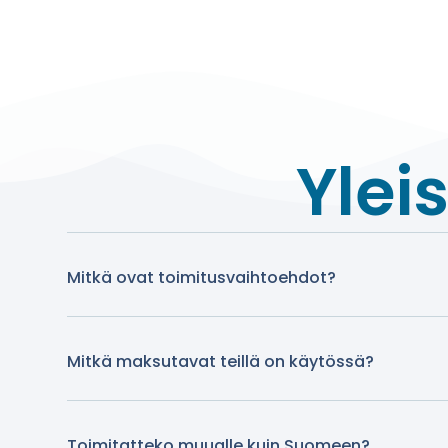
Ylei
Mitkä ovat toimitusvaihtoehdot?
Mitkä maksutavat teillä on käytössä?
Toimitatteko muualle kuin Suomeen?