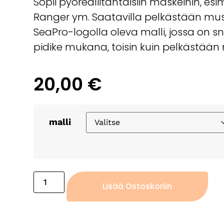
Sopii pyöreäliitäntäisiin maskeihin, esi
Ranger ym. Saatavilla pelkästään mus
SeaPro-logolla oleva malli, jossa on sn
pidike mukana, toisin kuin pelkästään
20,00
€
malli
Lisää Ostoskoriin