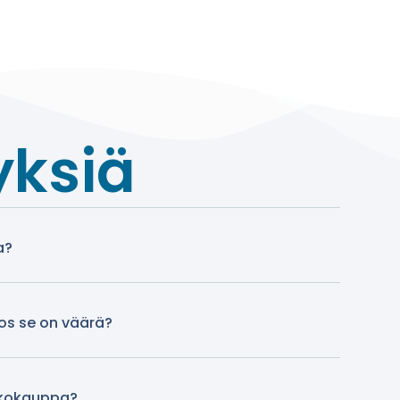
yksiä
a?
jos se on väärä?
kkokauppa?