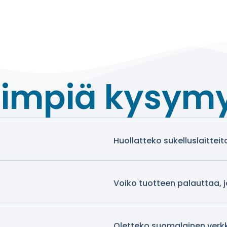
simpiä kysym
Huollatteko sukelluslaitteit
Voiko tuotteen palauttaa, 
Oletteko suomalainen ver