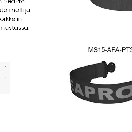
m. SeaPro,
ta malli ja
orkkelin
 mustassa.