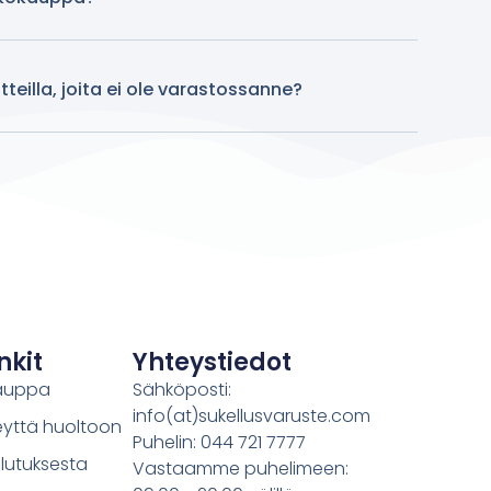
teilla, joita ei ole varastossanne?
nkit
Yhteystiedot
auppa
Sähköposti:
info(at)sukellusvaruste.com
eyttä huoltoon
Puhelin: 044 721 7777
lutuksesta
Vastaamme puhelimeen: