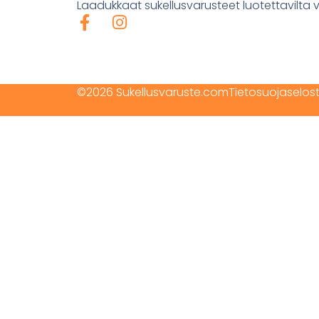
Laadukkaat sukellusvarusteet luotettavilta v
©2026 Sukellusvaruste.com
Tietosuojaselos