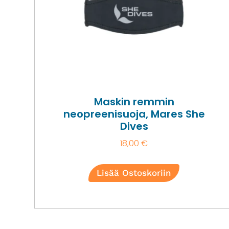
Maskin remmin
neopreenisuoja, Mares She
Dives
18,00
€
Lisää Ostoskoriin