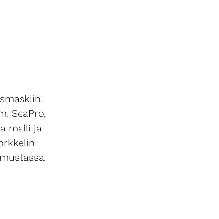
usmaskiin.
im. SeaPro,
 malli ja
orkkelin
 mustassa.