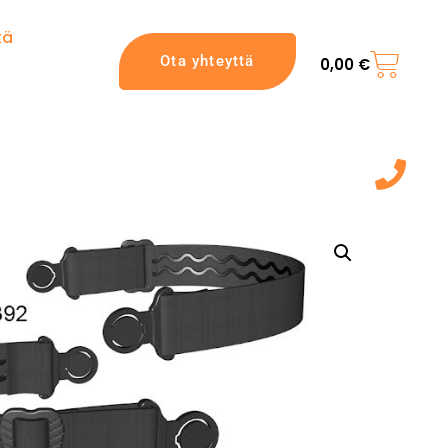
tä
Ota yhteyttä
0,00
€
044 7217 777‬
(9:00 - 20:00)