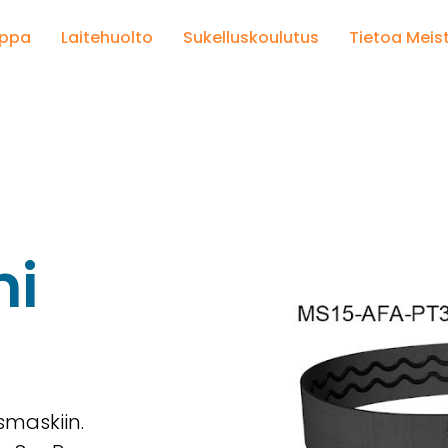
uppa
Laitehuolto
Sukelluskoulutus
Tietoa Meis
mi
remmi
smaskiin.