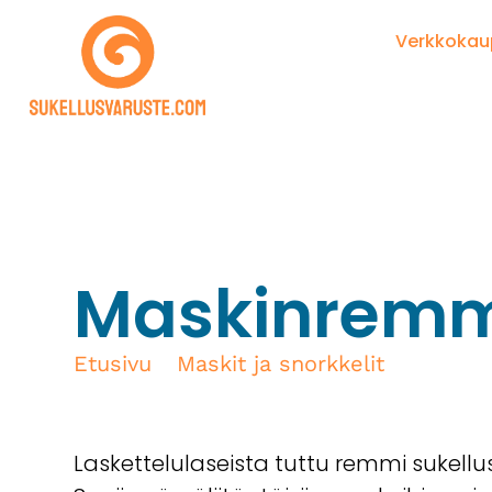
Verkkoka
Maskinrem
Etusivu
/
Maskit ja snorkkelit
/ Maskin
Laskettelulaseista tuttu remmi sukellu