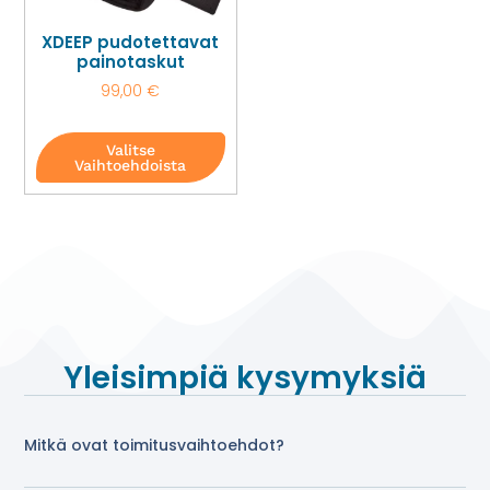
XDEEP pudotettavat
painotaskut
99,00
€
Valitse
Vaihtoehdoista
Yleisimpiä kysymyksiä
Mitkä ovat toimitusvaihtoehdot?