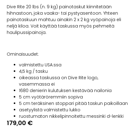
Dive Rite 20 lbs (n. 9 kg) painotaskut kiinnitetään
hihnastoon, joka vaaka- tai pystyasentoon. Yhteen
painotaskuun mahtuu ainakin 2 x 2 kg vyöpainoja eli
neljä kiloa. Voit käyttää taskussa myös pehmeitä
haulipussipainoja.
Ominaisuudet:
valmistettu USA:ssa
4,5 kg / tasku
oikeassa taskussa on Dive Rite logo,
vasemmassa ei
1680 denierin kulutuksen kestävää nailonia
5 cm vyötäröremmiin sopiva
5 cm teräksinen stoppari pitää taskun paikoillaan
asetyylistä valmistettu lukko
ruostumaton nikkelipinnoitettu messinki d-lenkki
179,00
€
1 varastossa (voidaan jälkitoimittaa)