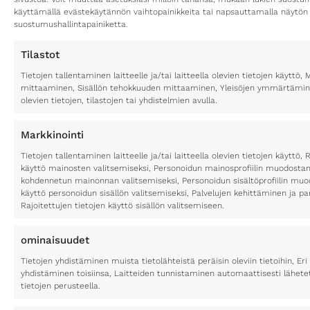
käyttämällä evästekäytännön vaihtopainikkeita tai napsauttamalla näytön
suostumushallintapainiketta.
Tilastot
Tietojen tallentaminen laitteelle ja/tai laitteella olevien tietojen käytt
mittaaminen, Sisällön tehokkuuden mittaaminen, Yleisöjen ymmärtäminen
olevien tietojen, tilastojen tai yhdistelmien avulla.
Markkinointi
Tietojen tallentaminen laitteelle ja/tai laitteella olevien tietojen käyttö, 
käyttö mainosten valitsemiseksi, Personoidun mainosprofiilin muodostami
kohdennetun mainonnan valitsemiseksi, Personoidun sisältöprofiilin muod
käyttö personoidun sisällön valitsemiseksi, Palvelujen kehittäminen ja p
Rajoitettujen tietojen käyttö sisällön valitsemiseen.
ominaisuudet
Tietojen yhdistäminen muista tietolähteistä peräisin oleviin tietoihin, Eri 
yhdistäminen toisiinsa, Laitteiden tunnistaminen automaattisesti lähete
tietojen perusteella.