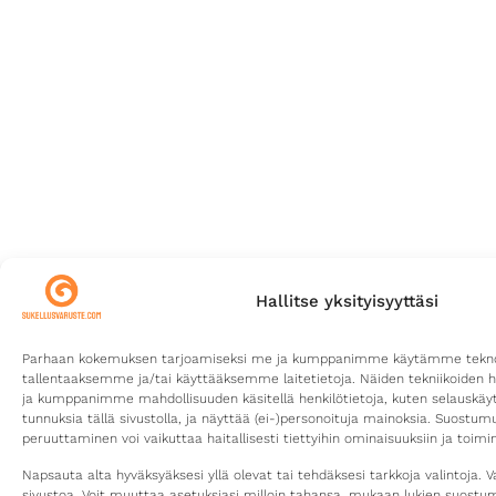
Hallitse yksityisyyttäsi
Parhaan kokemuksen tarjoamiseksi me ja kumppanimme käytämme teknolo
tallentaaksemme ja/tai käyttääksemme laitetietoja. Näiden tekniikoiden 
ja kumppanimme mahdollisuuden käsitellä henkilötietoja, kuten selauskäyttä
tunnuksia tällä sivustolla, ja näyttää (ei-)personoituja mainoksia. Suostu
peruuttaminen voi vaikuttaa haitallisesti tiettyihin ominaisuuksiin ja toimin
Napsauta alta hyväksyäksesi yllä olevat tai tehdäksesi tarkkoja valintoja. V
sivustoa. Voit muuttaa asetuksiasi milloin tahansa, mukaan lukien suost