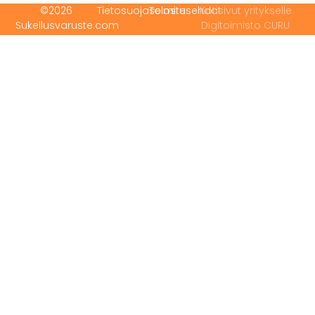
©2026
Tietosuojaseloste
Toimitusehdot
Kotisivut yritykselle
Sukellusvaruste.com
Digitoimisto CURU