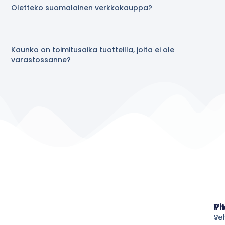
Oletteko suomalainen verkkokauppa?
Kaunko on toimitusaika tuotteilla, joita ei ole
varastossanne?
Pi
Yh
Ve
Sä