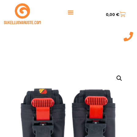
0,00
€
044 7217 777‬
(9:00 - 20:00)