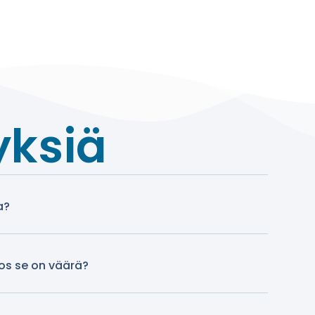
yksiä
a?
jos se on väärä?