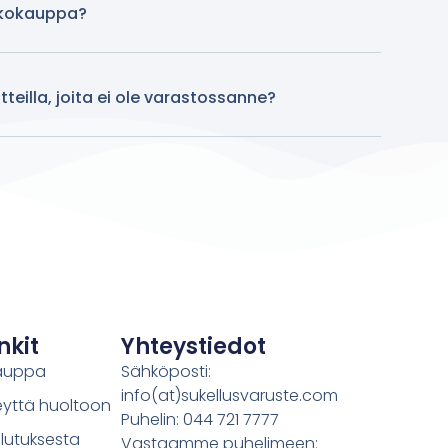
kkokauppa?
teilla, joita ei ole varastossanne?
nkit
Yhteystiedot
auppa
Sähköposti:
info(at)sukellusvaruste.com
eyttä huoltoon
Puhelin: 044 721 7777
lutuksesta
Vastaamme puhelimeen: