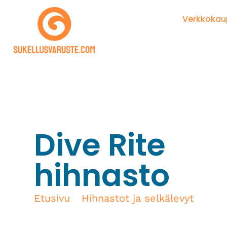
Verkkoka
Dive Rite
hihnasto
Etusivu
/
Hihnastot ja selkälevyt
/ Dive