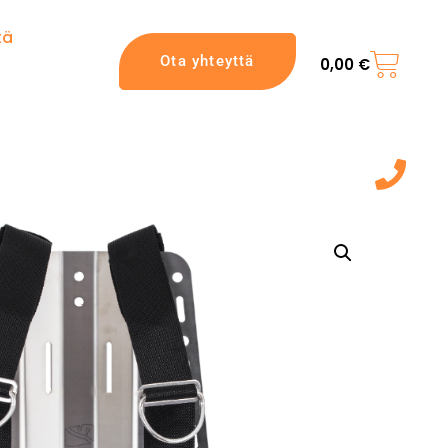
tä
Ota yhteyttä
0,00
€
044 7217 777‬
(9:00 - 20:00)