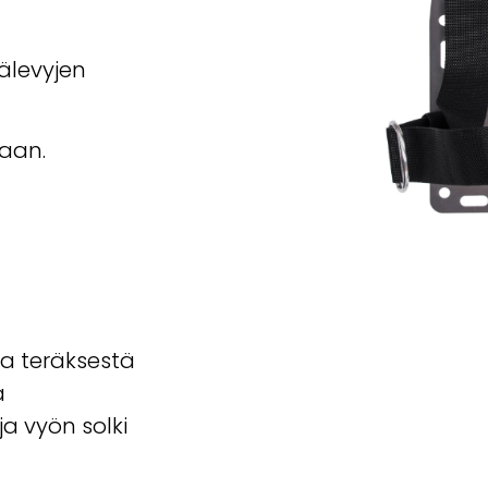
älevyjen
taan.
 teräksestä
ä
ja vyön solki