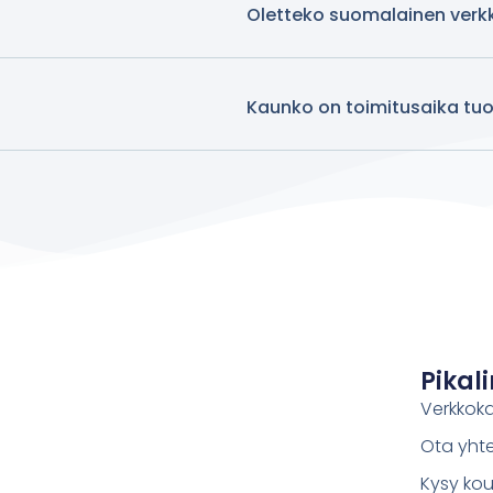
Oletteko suomalainen ver
Kaunko on toimitusaika tuot
Pikali
Verkkok
Ota yht
Kysy kou