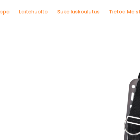
uppa
Laitehuolto
Sukelluskoulutus
Tietoa Meis
 Rite hihnasto