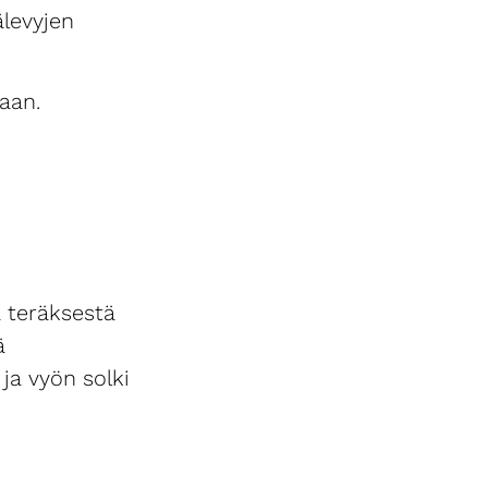
älevyjen
aan.
 teräksestä
ä
 ja vyön solki