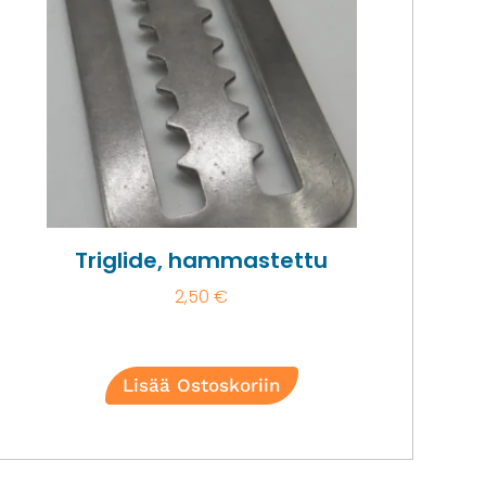
Triglide, hammastettu
2,50
€
Lisää Ostoskoriin