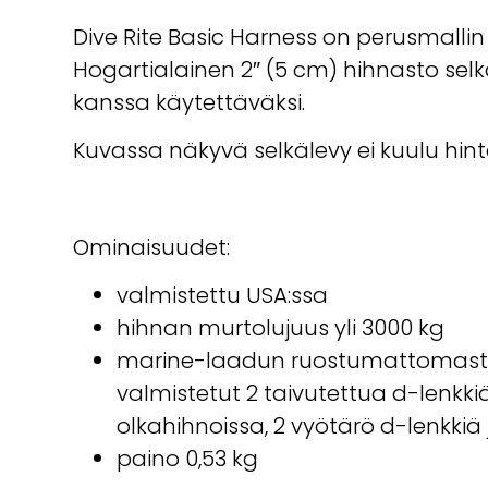
Dive Rite Basic Harness on perusmallin
Hogartialainen 2″ (5 cm) hihnasto selk
kanssa käytettäväksi.
Kuvassa näkyvä selkälevy ei kuulu hin
Ominaisuudet:
valmistettu USA:ssa
hihnan murtolujuus yli 3000 kg
marine-laadun ruostumattomasta
valmistetut 2 taivutettua d-lenkki
olkahihnoissa, 2 vyötärö d-lenkkiä 
paino 0,53 kg