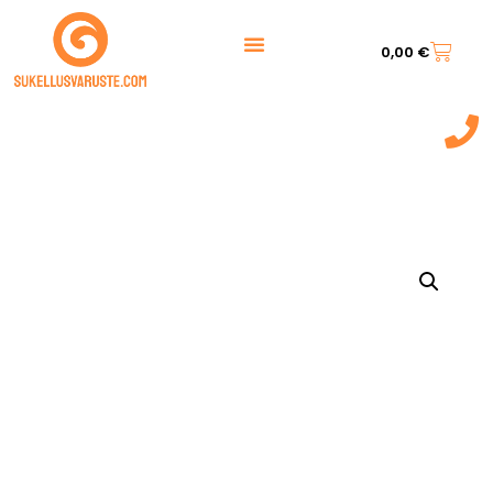
0,00
€
044 7217 777‬
(9:00 - 20:00)