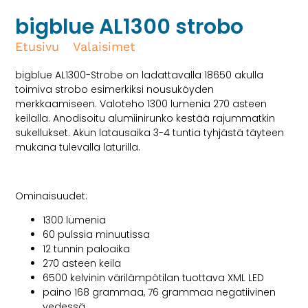
bigblue AL1300 strobo
Etusivu
/
Valaisimet
/ bigblue AL1300 strobo
bigblue AL1300-Strobe on ladattavalla 18650 akulla
toimiva strobo esimerkiksi nousuköyden
merkkaamiseen. Valoteho 1300 lumenia 270 asteen
keilalla. Anodisoitu alumiinirunko kestää rajummatkin
sukellukset. Akun latausaika 3-4 tuntia tyhjästä täyteen
mukana tulevalla laturilla.
Ominaisuudet:
1300 lumenia
60 pulssia minuutissa
12 tunnin paloaika
270 asteen keila
6500 kelvinin värilämpötilan tuottava XML LED
paino 168 grammaa, 76 grammaa negatiivinen
vedessä