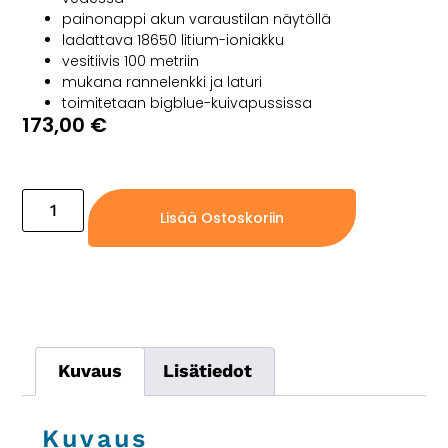
painonappi akun varaustilan näytöllä
ladattava 18650 litium-ioniakku
vesitiivis 100 metriin
mukana rannelenkki ja laturi
toimitetaan bigblue-kuivapussissa
173,00
€
Ei varastossa, vain jälkitoimituksena
Lisää Ostoskoriin
Kuvaus
Lisätiedot
Kuvaus