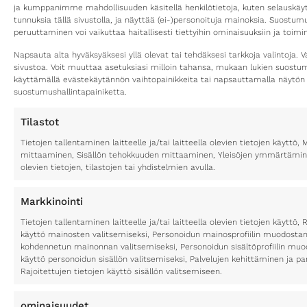
ja kumppanimme mahdollisuuden käsitellä henkilötietoja, kuten selauskäyttä
tunnuksia tällä sivustolla, ja näyttää (ei-)personoituja mainoksia. Suostu
peruuttaminen voi vaikuttaa haitallisesti tiettyihin ominaisuuksiin ja toimin
Napsauta alta hyväksyäksesi yllä olevat tai tehdäksesi tarkkoja valintoja. V
sivustoa. Voit muuttaa asetuksiasi milloin tahansa, mukaan lukien suost
käyttämällä evästekäytännön vaihtopainikkeita tai napsauttamalla näytön
suostumushallintapainiketta.
Tilastot
Tietojen tallentaminen laitteelle ja/tai laitteella olevien tietojen käytt
mittaaminen, Sisällön tehokkuuden mittaaminen, Yleisöjen ymmärtäminen
olevien tietojen, tilastojen tai yhdistelmien avulla.
Markkinointi
Tietojen tallentaminen laitteelle ja/tai laitteella olevien tietojen käyttö, 
käyttö mainosten valitsemiseksi, Personoidun mainosprofiilin muodostami
kohdennetun mainonnan valitsemiseksi, Personoidun sisältöprofiilin muod
käyttö personoidun sisällön valitsemiseksi, Palvelujen kehittäminen ja p
Rajoitettujen tietojen käyttö sisällön valitsemiseen.
ominaisuudet