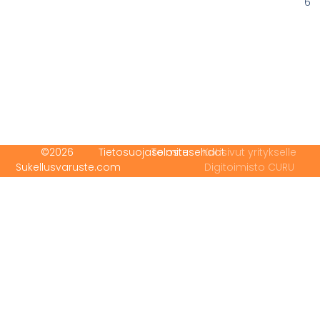
6
©2026
Tietosuojaseloste
Toimitusehdot
Kotisivut yritykselle
Sukellusvaruste.com
Digitoimisto CURU