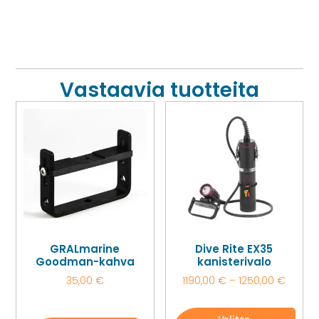
Vastaavia tuotteita
GRALmarine
Dive Rite EX35
Goodman-kahva
kanisterivalo
35,00
€
1190,00
€
–
1250,00
€