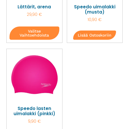
Lättärit, arena
Speedo uimalakki
(musta)
29,90
€
10,90
€
Valitse
Vaihtoehdoista
Lisää Ostoskoriin
Speedo lasten
uimalakki (pinkki)
9,90
€