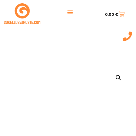
0,00
€
044 7217 777‬
(9:00 - 20:00)