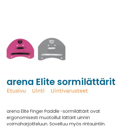
arena Elite sormilättärit
Etusivu
/
Uinti
/
Uintivarusteet
/ arena Elite
sormilättärit
arena Elite Finger Paddle -sormilättärit ovat
ergonomisesti muotoillut lättärit uinnin
voimaharjoitteluun. Soveltuu myös rintauintiin.