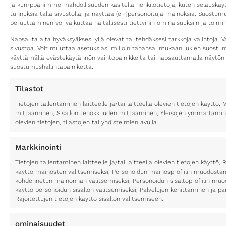
ja kumppanimme mahdollisuuden käsitellä henkilötietoja, kuten selauskäyttä
tunnuksia tällä sivustolla, ja näyttää (ei-)personoituja mainoksia. Suostu
peruuttaminen voi vaikuttaa haitallisesti tiettyihin ominaisuuksiin ja toimin
Napsauta alta hyväksyäksesi yllä olevat tai tehdäksesi tarkkoja valintoja. V
sivustoa. Voit muuttaa asetuksiasi milloin tahansa, mukaan lukien suost
käyttämällä evästekäytännön vaihtopainikkeita tai napsauttamalla näytön
suostumushallintapainiketta.
Tilastot
Tietojen tallentaminen laitteelle ja/tai laitteella olevien tietojen käytt
mittaaminen, Sisällön tehokkuuden mittaaminen, Yleisöjen ymmärtäminen
olevien tietojen, tilastojen tai yhdistelmien avulla.
Markkinointi
Tietojen tallentaminen laitteelle ja/tai laitteella olevien tietojen käyttö, 
käyttö mainosten valitsemiseksi, Personoidun mainosprofiilin muodostami
kohdennetun mainonnan valitsemiseksi, Personoidun sisältöprofiilin muod
käyttö personoidun sisällön valitsemiseksi, Palvelujen kehittäminen ja p
Rajoitettujen tietojen käyttö sisällön valitsemiseen.
ominaisuudet